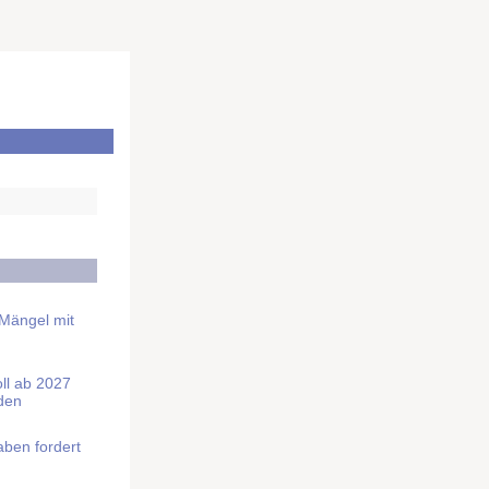
 Mängel mit
soll ab 2027
rden
aben fordert