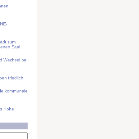
Ihnen
BNE-
lädt zum
denen Saal
nd Wechsel bei
n friedlich
nd die kommunale
as Hohe