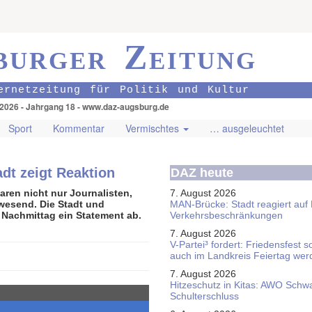
burger Zeitung
ernetzeitung für Politik und Kultur
.2026 - Jahrgang 18 - www.daz-augsburg.de
Sport
Kommentar
Vermischtes
… ausgeleuchtet
dt zeigt Reaktion
DAZ heute
aren nicht nur Journalisten,
7. August 2026
nwesend. Die Stadt und
MAN-Brücke: Stadt reagiert auf
 Nachmittag ein Statement ab.
Verkehrsbeschränkungen
7. August 2026
V-Partei­³ fordert: Friedens­fest 
auch im Land­kreis Feier­tag we
7. August 2026
Hitzeschutz in Kitas: AWO Schw
Schulterschluss