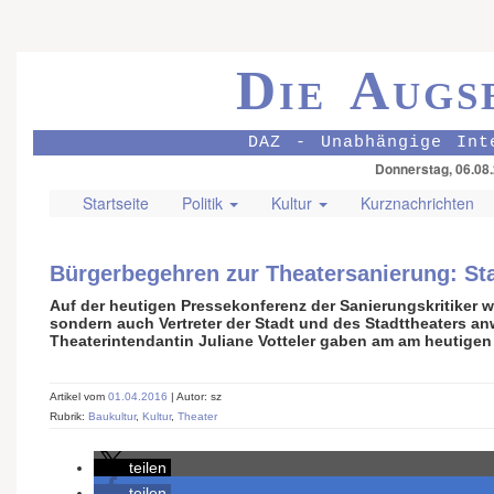
Die Augs
DAZ - Unabhängige Int
Donnerstag, 06.08
Startseite
Politik
Kultur
Kurznachrichten
Bürgerbegehren zur Theatersanierung: Sta
Auf der heutigen Pressekonferenz der Sanierungskritiker w
sondern auch Vertreter der Stadt und des Stadttheaters a
Theaterintendantin Juliane Votteler gaben am am heutigen
Artikel vom
01.04.2016
| Autor: sz
Rubrik:
Baukultur
,
Kultur
,
Theater
teilen
teilen