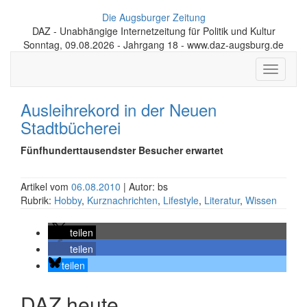
Die Augsburger Zeitung
DAZ - Unabhängige Internetzeitung für Politik und Kultur
Sonntag, 09.08.2026 - Jahrgang 18 - www.daz-augsburg.de
Toggle
navigati
Ausleihrekord in der Neuen
Stadtbücherei
Fünfhunderttausendster Besucher erwartet
Artikel vom
06.08.2010
| Autor: bs
Rubrik:
Hobby
,
Kurznachrichten
,
Lifestyle
,
Literatur
,
Wissen
teilen
teilen
teilen
DAZ heute