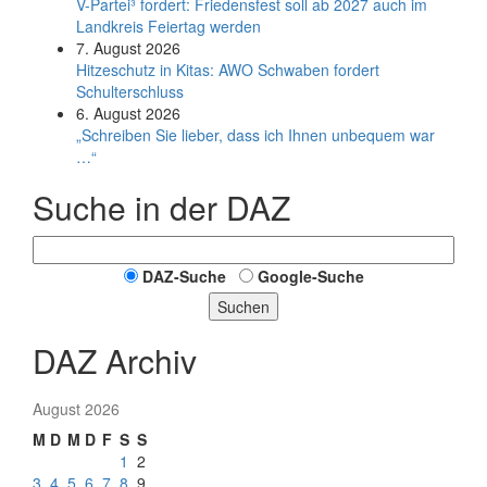
V-Partei­³ fordert: Friedens­fest soll ab 2027 auch im
Land­kreis Feier­tag werden
7. August 2026
Hitzeschutz in Kitas: AWO Schwaben fordert
Schulterschluss
6. August 2026
„Schreiben Sie lieber, dass ich Ihnen unbequem war
…“
Suche in der DAZ
DAZ-Suche
Google-Suche
Suchen
DAZ Archiv
August 2026
M
D
M
D
F
S
S
1
2
3
4
5
6
7
8
9