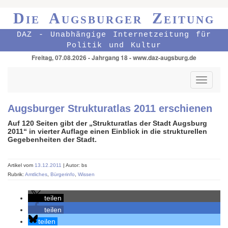
Die Augsburger Zeitung
DAZ - Unabhängige Internetzeitung für
Politik und Kultur
Freitag, 07.08.2026 - Jahrgang 18 - www.daz-augsburg.de
Toggle
navigati
Augsburger Strukturatlas 2011 erschienen
Auf 120 Seiten gibt der „Strukturatlas der Stadt Augsburg
2011“ in vierter Auflage einen Einblick in die strukturellen
Gegebenheiten der Stadt.
Artikel vom
13.12.2011
| Autor: bs
Rubrik:
Amtliches
,
Bürgerinfo
,
Wissen
teilen
teilen
teilen