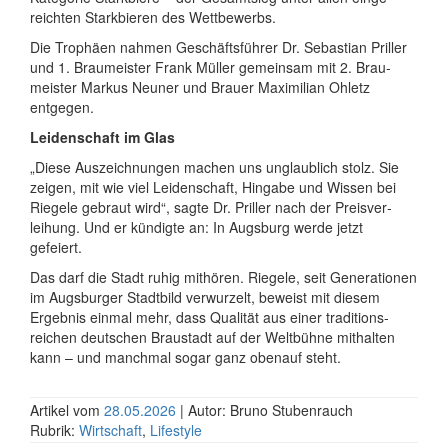
reichten Stark­bieren des Wettbewerbs.
Die Trophäen nahmen Geschäfts­führer Dr. Sebastian Priller
und 1. Brau­meister Frank Müller gemeinsam mit 2. Brau­
meister Markus Neuner und Brauer Maximilian Ohletz
entgegen.
Leidenschaft im Glas
„Diese Auszeichnungen machen uns unglaublich stolz. Sie
zeigen, mit wie viel Leiden­schaft, Hingabe und Wissen bei
Riegele gebraut wird“, sagte Dr. Priller nach der Preis­ver­
leihung. Und er kündigte an: In Augsburg werde jetzt
gefeiert.
Das darf die Stadt ruhig mithören. Riegele, seit Genera­tionen
im Augsburger Stadtbild verwurzelt, beweist mit diesem
Ergebnis einmal mehr, dass Qualität aus einer tradi­tions­
reichen deutschen Braustadt auf der Weltbühne mithalten
kann – und manchmal sogar ganz obenauf steht.
Artikel vom
28.05.2026
| Autor: Bruno Stubenrauch
Rubrik:
Wirtschaft
,
Lifestyle