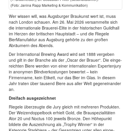
(Foto: Janina Rapp Marketing & Kommu­nikation)
Wer wissen will, was Augsburger Braukunst wert ist, muss
nach London schauen. Am 26. Mai 2026 versammelte sich
die inter­nationale Brauerei-Elite in der histori­schen Guildhall
im Herzen der britischen Hauptstadt – und die Riegele
BierManufaktur aus Augsburg gehörte zu den großen
Abräumern des Abends.
Der International Brewing Award wird seit 1888 vergeben
und gilt in der Branche als der „Oscar der Brauer“. Die einge­
reichten Biere werden von einer inter­natio­nalen Experten­jury
in anonymen Blind­ver­kostungen bewertet – kein
Firmenname, kein Etikett, nur das Bier im Glas. In diesem
Jahr traten über tausend Biere aus aller Welt gegen­einander
an.
Dreifach ausgezeichnet
Riegele überzeugte die Jury gleich mit mehreren Produkten.
Der Weizen­doppel­bock erhielt Gold, die Brau­spezi­ali­täten
Ator 20 und Noctus 100 jeweils Bronze. Den Höhepunkt
bildete die Aus­zeichnung als „Trophy Winner“ in der
Kategorie Starkbiere – der Gesamtsieg unter allen einge­