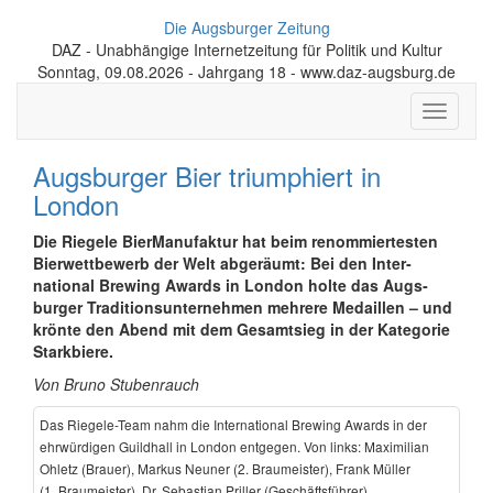
Die Augsburger Zeitung
DAZ - Unabhängige Internetzeitung für Politik und Kultur
Sonntag, 09.08.2026 - Jahrgang 18 - www.daz-augsburg.de
Toggle
navigati
Augsburger Bier triumphiert in
London
Die Riegele BierManufaktur hat beim renom­mier­testen
Bier­wett­bewerb der Welt abgeräumt: Bei den Inter­
national Brewing Awards in London holte das Augs­
burger Tradi­tions­unter­nehmen mehrere Medaillen – und
krönte den Abend mit dem Gesamtsieg in der Kategorie
Starkbiere.
Von Bruno Stubenrauch
Das Riegele-Team nahm die International Brewing Awards in der
ehrwürdigen Guildhall in London entgegen. Von links: Maximilian
Ohletz (Brauer), Markus Neuner (2. Braumeister), Frank Müller
(1. Braumeister), Dr. Sebastian Priller (Geschäftsführer).