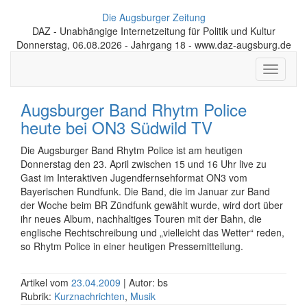
Die Augsburger Zeitung
DAZ - Unabhängige Internetzeitung für Politik und Kultur
Donnerstag, 06.08.2026 - Jahrgang 18 - www.daz-augsburg.de
Toggle
navigati
Augsburger Band Rhytm Police
heute bei ON3 Südwild TV
Die Augsburger Band Rhytm Police ist am heutigen
Donnerstag den 23. April zwischen 15 und 16 Uhr live zu
Gast im Interaktiven Jugendfernsehformat ON3 vom
Bayerischen Rundfunk. Die Band, die im Januar zur Band
der Woche beim BR Zündfunk gewählt wurde, wird dort über
ihr neues Album, nachhaltiges Touren mit der Bahn, die
englische Rechtschreibung und „vielleicht das Wetter“ reden,
so Rhytm Police in einer heutigen Pressemitteilung.
Artikel vom
23.04.2009
| Autor: bs
Rubrik:
Kurznachrichten
,
Musik