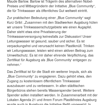
Maude Barlow. Barlow ist Trägerin des alternativen Nobel-
Preises und Mitbegründerin der Initiative „Blue Community“,
die für Trinkwasser als öffentliches Gut weltweit eintritt.
Zur praktischen Bedeutung einer „Blue Community“ sagt
Kurz Gribl: „Zusammen mit den Stadtwerken Augsburg hüten
wir unsere Trinkwasser­schutzgebiete wie einen Augapfel.
Daher steht etwa eine Privatisierung der
Trinkwasserversorgung keinesfalls zur Diskussion! Unser
Leitungswasser ist gesund, sauber und sicher. Es ist
verpackungsfrei und verursacht keinen Plastikmüll. Trinken
wir Leitungswasser, leisten wird einen aktiven Beitrag zum
Umweltschutz. Es ist mir daher ehrende Verpflichtung, das
Zertifikat für Augsburg als ‚Blue Community‘ entgegen zu
nehmen.“
Das Zertifikat ist für die Stadt ein weiterer Impuls, sich als
„Blue Community“ zu engagieren. Dazu gehört etwa, den
Zugang zu kostenlosem öffentlichem Trinkwasser
auszubauen und zu verbessern. In allen städtischen
Bürgerbüros stehen bereits Wasserspender bereit. Weitere
Spender sollen installiert werden. In Zusammenarbeit mit der
Lokalen Agenda 21 und ihrem Forum Plastikfreies Augsburg
wurde auch in Augsburg die Initiative Refill umgesetzt: In