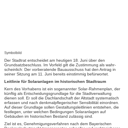
Symbolbild
Der Stadtrat entscheidet am heutigen 18. Juni über den
Grundsatz­beschluss. Im Vorfeld gilt die Zustimmung als wahr­
scheinlich: Der vorbe­ratende Bauaus­schuss hat den Antrag in
seiner Sitzung am 11. Juni bereits einstimmig befürwortet.
Leitlinie für Solaranlagen im historischen Stadtraum
Kern des Vorhabens ist ein sogenannter Solar-Rahmenplan, der
künftig als Ent­schei­dungs­grundlage für die Stadt­verwaltung
dienen soll. Er soll die Dach­land­schaft der Altstadt syste­matisch
erfassen und nach denkmal­pflege­rischer Sensi­bilität einordnen.
Auf dieser Grundlage sollen Gestaltungs­leit­linien entstehen, die
festlegen, unter welchen Bedingungen Solar­anlagen auf
Gebäuden im histo­ri­schen Bestand zulässig sind.
Ziel ist es, Genehmigungsverfahren nach dem Baye­rischen