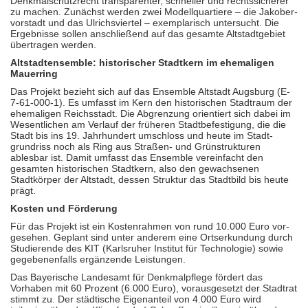
Denkmal­schutz­recht trans­parenter, schneller und rechts­sicherer
zu machen. Zunächst werden zwei Modell­quartiere – die Jakober­
vorstadt und das Ulrichs­viertel – exemp­larisch untersucht. Die
Ergebnisse sollen anschlie­ßend auf das gesamte Altstadt­gebiet
übertragen werden.
Altstadtensemble: historischer Stadtkern im ehemaligen
Mauerring
Das Projekt bezieht sich auf das Ensemble Altstadt Augsburg (E-
7-61-000-1). Es umfasst im Kern den histo­ri­schen Stadtraum der
ehe­maligen Reichs­stadt. Die Abgren­zung orientiert sich dabei im
Wesent­lichen am Verlauf der früheren Stadt­be­festigung, die die
Stadt bis ins 19. Jahr­hundert umschloss und heute im Stadt­
grundriss noch als Ring aus Straßen- und Grün­strukturen
ablesbar ist. Damit umfasst das Ensemble verein­facht den
gesamten histo­ri­schen Stadtkern, also den gewach­senen
Stadtkörper der Altstadt, dessen Struktur das Stadtbild bis heute
prägt.
Kosten und Förderung
Für das Projekt ist ein Kostenrahmen von rund 10.000 Euro vor­
gesehen. Geplant sind unter anderem eine Orts­erkundung durch
Stu­dierende des KIT (Karls­ruher Institut für Techno­logie) sowie
gegebenen­falls ergänzende Leistungen.
Das Bayerische Landesamt für Denkmal­pflege fördert das
Vorhaben mit 60 Prozent (6.000 Euro), voraus­gesetzt der Stadtrat
stimmt zu. Der städtische Eigen­anteil von 4.000 Euro wird