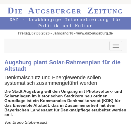
Die Augsburger Zeitung
DAZ - Unabhängige Internetzeitung für
Politik und Kultur
Freitag, 07.08.2026 - Jahrgang 18 - www.daz-augsburg.de
Toggle
navigati
Augsburg plant Solar-Rahmenplan für die
Altstadt
Denkmalschutz und Energiewende sollen
systematisch zusammengeführt werden
Die Stadt Augsburg will den Umgang mit Photo­voltaik- und
Solar­anlagen im histori­schen Stadtkern neu ordnen.
Grundlage ist ein Kommu­nales Denkmal­konzept (KDK) für
das Ensemble Altstadt, das in Zusammen­arbeit mit dem
Bayerischen Landesamt für Denkmal­pflege erarbeitet werden
soll.
Von Bruno Stubenrauch