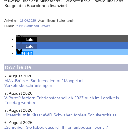
teilweise über den Klimafonds („Solar­offensive“) sowie über das
Budget des Bau­referats finanziert.
Artikel vom
18.06.2026
| Autor: Bruno Stubenrauch
Rubrik:
Politik
,
Städtebau
,
Umwelt
teilen
teilen
teilen
DAZ heute
7. August 2026
MAN-Brücke: Stadt reagiert auf Mängel mit
Verkehrsbeschränkungen
7. August 2026
V-Partei­³ fordert: Friedens­fest soll ab 2027 auch im Land­kreis
Feier­tag werden
7. August 2026
Hitzeschutz in Kitas: AWO Schwaben fordert Schulterschluss
6. August 2026
„Schreiben Sie lieber, dass ich Ihnen unbequem war …“