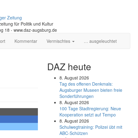
ger Zeitung
itung für Politik und Kultur
ng 18 - www.daz-augsburg.de
ort
Kommentar
Vermischtes
… ausgeleuchtet
DAZ heute
8. August 2026
Tag des offenen Denkmals:
Augsburger Museen bieten freie
Sonderführungen
8. August 2026
100 Tage Stadtregierung: Neue
Kooperation setzt auf Tempo
8. August 2026
Schul­weg­trai­ning: Poli­zei übt mit
ABC-Schüt­zen