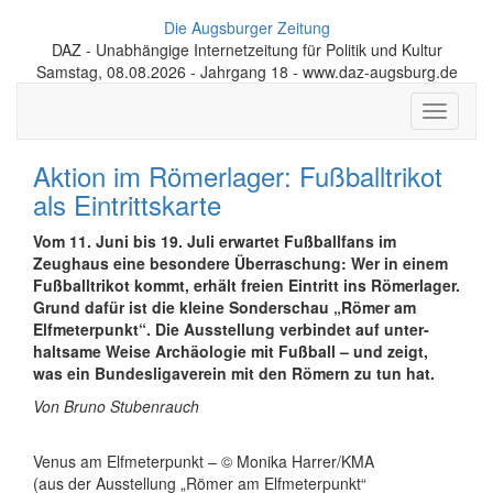
Die Augsburger Zeitung
DAZ - Unabhängige Internetzeitung für Politik und Kultur
Samstag, 08.08.2026 - Jahrgang 18 - www.daz-augsburg.de
Toggle
navigati
Aktion im Römerlager: Fußballtrikot
als Eintrittskarte
Vom 11. Juni bis 19. Juli erwartet Fußballfans im
Zeughaus eine besondere Über­raschung: Wer in einem
Fußball­trikot kommt, erhält freien Eintritt ins Römerlager.
Grund dafür ist die kleine Sonderschau „Römer am
Elfmeterpunkt“. Die Aus­stellung verbindet auf unter­
haltsame Weise Archäologie mit Fußball – und zeigt,
was ein Bundes­liga­verein mit den Römern zu tun hat.
Von Bruno Stubenrauch
Venus am Elfmeterpunkt – © Monika Harrer/KMA
(aus der Ausstellung „Römer am Elfmeterpunkt“