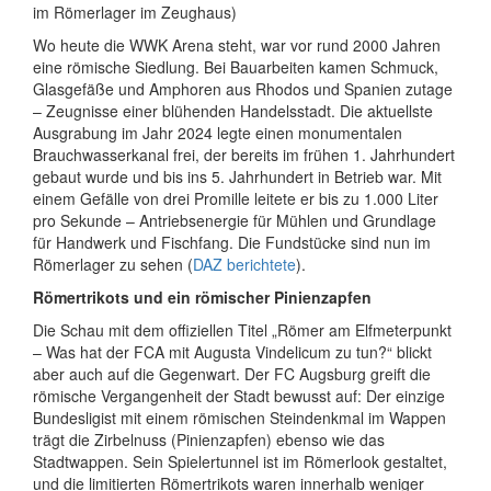
im Römerlager im Zeughaus)
Wo heute die WWK Arena steht, war vor rund 2000 Jahren
eine römische Siedlung. Bei Bauarbeiten kamen Schmuck,
Glasgefäße und Amphoren aus Rhodos und Spanien zutage
– Zeug­nisse einer blühen­den Handels­stadt. Die aktu­ellste
Ausgrabung im Jahr 2024 legte einen monu­mentalen
Brauch­wasser­kanal frei, der bereits im frühen 1. Jahr­hundert
gebaut wurde und bis ins 5. Jahr­hundert in Betrieb war. Mit
einem Gefälle von drei Promille leitete er bis zu 1.000 Liter
pro Sekunde – Antriebs­energie für Mühlen und Grundlage
für Handwerk und Fischfang. Die Fundstücke sind nun im
Römerlager zu sehen (
DAZ berichtete
).
Römertrikots und ein römischer Pinienzapfen
Die Schau mit dem offiziellen Titel „Römer am Elf­meter­punkt
– Was hat der FCA mit Augusta Vindelicum zu tun?“ blickt
aber auch auf die Gegenwart. Der FC Augsburg greift die
römische Ver­gangen­heit der Stadt bewusst auf: Der einzige
Bundes­ligist mit einem römischen Stein­denkmal im Wappen
trägt die Zirbelnuss (Pinienzapfen) ebenso wie das
Stadtwappen. Sein Spieler­tunnel ist im Römerlook gestaltet,
und die limi­tierten Römer­trikots waren innerhalb weniger