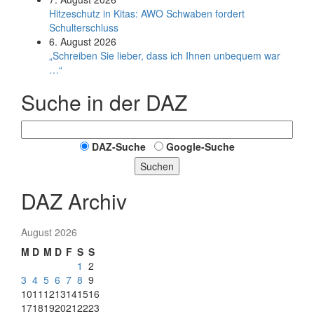
Hitzeschutz in Kitas: AWO Schwaben fordert
Schulterschluss
6. August 2026
„Schreiben Sie lieber, dass ich Ihnen unbequem war
…“
Suche in der DAZ
DAZ-Suche
Google-Suche
Suchen
DAZ Archiv
August 2026
M
D
M
D
F
S
S
1
2
3
4
5
6
7
8
9
10
11
12
13
14
15
16
17
18
19
20
21
22
23