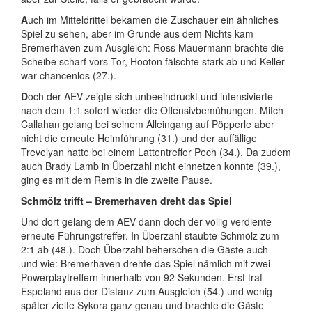
A
uch im Mitteldrittel bekamen die Zuschauer ein ähnliches
Spiel zu sehen, aber im Grunde aus dem Nichts kam
Bremerhaven zum Ausgleich: Ross Mauermann brachte die
Scheibe scharf vors Tor, Hooton fälschte stark ab und Keller
war chancenlos (27.).
D
och der AEV zeigte sich unbeeindruckt und intensivierte
nach dem 1:1 sofort wieder die Offensivbemühungen. Mitch
Callahan gelang bei seinem Alleingang auf Pöpperle aber
nicht die erneute Heimführung (31.) und der auffällige
Trevelyan hatte bei einem Lattentreffer Pech (34.). Da zudem
auch Brady Lamb in Überzahl nicht einnetzen konnte (39.),
ging es mit dem Remis in die zweite Pause.
Schmölz trifft – Bremerhaven dreht das Spiel
Und dort gelang dem AEV dann doch der völlig verdiente
erneute Führungstreffer. In Überzahl staubte Schmölz zum
2:1 ab (48.). Doch Überzahl beherschen die Gäste auch –
und wie: Bremerhaven drehte das Spiel nämlich mit zwei
Powerplaytreffern innerhalb von 92 Sekunden. Erst traf
Espeland aus der Distanz zum Ausgleich (54.) und wenig
später zielte Sykora ganz genau und brachte die Gäste