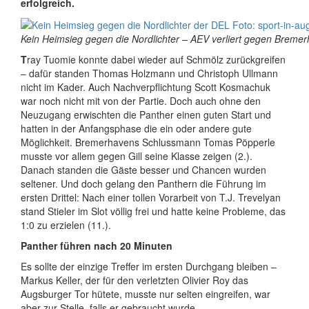
erfolgreich.
Kein Heimsieg gegen die Nordlichter – AEV verliert gegen Bremer
T
ray Tuomie konnte dabei wieder auf Schmölz zurückgreifen
– dafür standen Thomas Holzmann und Christoph Ullmann
nicht im Kader. Auch Nachverpflichtung Scott Kosmachuk
war noch nicht mit von der Partie. Doch auch ohne den
Neuzugang erwischten die Panther einen guten Start und
hatten in der Anfangsphase die ein oder andere gute
Möglichkeit. Bremerhavens Schlussmann Tomas Pöpperle
musste vor allem gegen Gill seine Klasse zeigen (2.).
Danach standen die Gäste besser und Chancen wurden
seltener. Und doch gelang den Panthern die Führung im
ersten Drittel: Nach einer tollen Vorarbeit von T.J. Trevelyan
stand Stieler im Slot völlig frei und hatte keine Probleme, das
1:0 zu erzielen (11.).
Panther führen nach 20 Minuten
Es sollte der einzige Treffer im ersten Durchgang bleiben –
Markus Keller, der für den verletzten Olivier Roy das
Augsburger Tor hütete, musste nur selten eingreifen, war
aber zur Stelle, falls er gebraucht wurde.