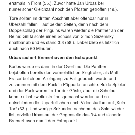
erstmals in Front (55.). Zuvor hatte Jan Urbas bei
numerischer Gleichzahl noch den Pfosten getroffen (49.).
T
ore sollten im dritten Abschnitt aber offenbar nur in
Überzahl fallen – auf beiden Seiten, denn nach dem
Doppelschlag der Pinguins waren wieder die Panther an der
Reihe: Gill fälschte einen Schuss von Simon Sezemsky
nhaltbar ab und es stand 3:3 (58.). Dabei blieb es letztlich
auch nach 60 Minuten.
Urbas sichert Bremerhaven den Extrapunkt
Kurios wurde es dann in der Overtime. Die Panther
bejubelten bereits den vermeintlichen Siegtreffer, als Matt
Fraser bei einem Alleingang zu Fall gebracht wurde und
zusammen mit dem Puck in Pöpperle rauschte. Beide Spieler
und der Puck waren im Tor der Gäste, aber die Scheibe
konnte nicht zweifelsfrei ausgemacht werden und so
entschieden die Unparteiischen nach Videostudium auf „Kein
Tor“ (63.). Und wenige Sekunden nachdem das Spiel wieder
lief, erzielte Urbas auf der Gegenseite das 3:4 und sicherte
Bremerhaven damit den Extrapunkt.