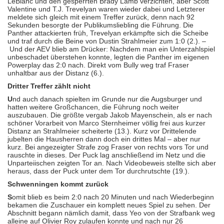
LeBlanc und den gesperrten Brady Lamb verzichten, aber Scott
Valentine und T.J. Trevelyan waren wieder dabei und Letzterer
meldete sich gleich mit einem Treffer zurück, denn nach 92
Sekunden besorgte der Publikumsliebling die Führung. Die
Panther attackierten früh, Trevelyan erkämpfte sich die Scheibe
und traf durch die Beine von Dustin Strahlmeier zum 1:0 (2.). –
Und der AEV blieb am Drücker: Nachdem man ein Unterzahlspiel
unbeschadet überstehen konnte, legten die Panther im eigenen
Powerplay das 2:0 nach. Direkt vom Bully weg traf Fraser
unhaltbar aus der Distanz (6.).
Dritter Treffer zählt nicht
U
nd auch danach spielten im Grunde nur die Augsburger und
hatten weitere Großchancen, die Führung noch weiter
auszubauen. Die größte vergab Jakob Mayenschein, als er nach
schöner Vorarbeit von Marco Sternheimer völlig frei aus kurzer
Distanz an Strahlmeier scheiterte (13.). Kurz vor Drittelende
jubelten die Hausherren dann doch ein drittes Mal – aber nur
kurz. Bei angezeigter Strafe zog Fraser von rechts vors Tor und
rauschte in dieses. Der Puck lag anschließend im Netz und die
Unparteiischen zeigten Tor an. Nach Videobeweis stellte sich aber
heraus, dass der Puck unter dem Tor durchrutschte (19.).
Schwenningen kommt zurück
S
omit blieb es beim 2:0 nach 20 Minuten und nach Wiederbeginn
bekamen die Zuschauer ein komplett neues Spiel zu sehen. Der
Abschnitt begann nämlich damit, dass Yeo von der Strafbank weg
alleine auf Olivier Roy zulaufen konnte und nach nur 26