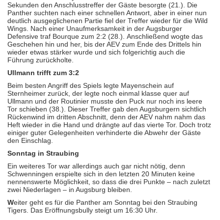
Sekunden den Anschlusstreffer der Gäste besorgte (21.). Die
Panther suchten nach einer schnellen Antwort, aber in einer nun
deutlich ausgeglichenen Partie fiel der Treffer wieder für die Wild
Wings. Nach einer Unaufmerksamkeit in der Augsburger
Defensive traf Bourque zum 2:2 (28.). Anschließend wogte das
Geschehen hin und her, bis der AEV zum Ende des Drittels hin
wieder etwas stärker wurde und sich folgerichtig auch die
Führung zurückholte.
Ullmann trifft zum 3:2
Beim besten Angriff des Spiels legte Mayenschein auf
Sternheimer zurück, der legte noch einmal klasse quer auf
Ullmann und der Routinier musste den Puck nur noch ins leere
Tor schieben (38.). Dieser Treffer gab den Augsburgern sichtlich
Rückenwind im dritten Abschnitt, denn der AEV nahm nahm das
Heft wieder in die Hand und drängte auf das vierte Tor. Doch trotz
einiger guter Gelegenheiten verhinderte die Abwehr der Gäste
den Einschlag.
Sonntag in Straubing
Ein weiteres Tor war allerdings auch gar nicht nötig, denn
Schwenningen erspielte sich in den letzten 20 Minuten keine
nennenswerte Möglichkeit, so dass die drei Punkte – nach zuletzt
zwei Niederlagen – in Augsburg bleiben.
W
eiter geht es für die Panther am Sonntag bei den Straubing
Tigers. Das Eröffnungsbully steigt um 16:30 Uhr.