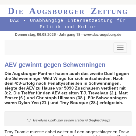
Die Augsburger Zeitung
DAZ - Unabhängige Internetzeitung für
Politik und Kultur
Donnerstag, 06.08.2026 - Jahrgang 18 - www.daz-augsburg.de
Toggle
navigati
AEV gewinnt gegen Schwenningen
Die Augsburger Panther haben auch das zweite Duell gegen
die Schwenninger Wild Wings für sich entschieden. Nach
dem 4:3-Erfolg nach Penaltyschießen in Schwenningen,
siegte der AEV zu Hause vor 5090 Zuschauern verdient mit
3:2. Die Treffer für den AEV erzielten T.J. Trevelyan (2.), Matt
Fraser (6.) und Christoph Ullmann (38.). Für Schwenningen
waren Dylan Yeo (21.) und Troy Bourque (28.) erfolgreich.
T.J. Trevelyan jubelt über seinen Treffer © Siegfried Kerpf
T
ray Tuomie musste dabei weiter auf den angeschlagenen Drew