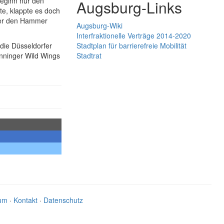
eginn nur den
Augsburg-Links
te, klappte es doch
 der den Hammer
Augsburg-Wiki
Interfraktionelle Verträge 2014-2020
die Düsseldorfer
Stadtplan für barrierefreie Mobilität
nninger Wild Wings
Stadtrat
um
·
Kontakt
·
Datenschutz