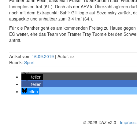
Panther dann Pech, dass Matt Fraser 14 Sekunden nach Wiederb
Innenpfosten traf (61.). Doch als der AEV in Überzahl agieren durf
noch mit dem Extrapunkt: Sahir Gill legte auf Sezemsky zurück,
auspackte und unhaltbar zum 3:4 traf (64.).
F
ür die Panther geht es am kommenden Freitag zu Hause gegen 
EG weiter, ehe das Team von Trainer Tray Tuomie bei den Schwe
antritt.
Artikel vom
16.09.2019
| Autor: sz
Rubrik:
Sport
teilen
teilen
teilen
© 2026 DAZ v2.0 ·
Impress