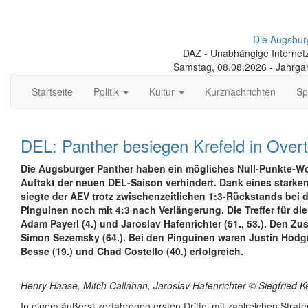
Die Augsbur
DAZ - Unabhängige Internetze
Samstag, 08.08.2026 - Jahrga
Startseite
Politik
Kultur
Kurznachrichten
Sp
DEL: Panther besiegen Krefeld in Over
Die Augsburger Panther haben ein mögliches Null-Punkte-
Auftakt der neuen DEL-Saison verhindert. Dank eines starke
siegte der AEV trotz zwischenzeitlichen 1:3-Rückstands bei 
Pinguinen noch mit 4:3 nach Verlängerung. Die Treffer für die
Adam Payerl (4.) und Jaroslav Hafenrichter (51., 53.). Den Zu
Simon Sezemsky (64.). Bei den Pinguinen waren Justin Hodgm
Besse (19.) und Chad Costello (40.) erfolgreich.
Henry Haase, Mitch Callahan, Jaroslav Hafenrichter © Siegfried K
In einem äußerst zerfahrenen ersten Drittel mit zahlreichen Straf