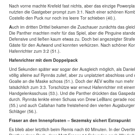
Nach vorne machte Krefeld fast nichts, aber das einzige Powerpla
nutzten die Gastgeber prompt zum 3:1. Nach einer schönen Komb
Costello den Puck nur noch ins leere Tor schieben (40.).
A
uch im dritten Drittel bekamen die Zuschauer zunächts das gleic
Die Panther machten mehr für das Spiel, aber die Pinguine stande
Defensive und ließen kaum etwas zu. Doch bei angezeigter Strafe
Gäste für den Aufwand und konnten verkürzen. Nach schöner Kom
Hafenrichter zum 3:2 (51.).
Hafenrichter mit dem Doppelpack
Und Sekunden später war sogar der Ausgleich möglich, als Daniel
völlig alleine auf Rynnäs zulief, aber zu unplatziert abschloss und
Goalie an die Maske schoss (51.). Doch der AEV wollte nun meh
tatsächlich zum 3:3. Torschütze war erneut Hafenrichter mit eine
Handgelenksschuss (53.). Und die Panther drückten das Gaspedal
durch. Rynnäs lenkte einen Schuss von Drew LeBlanc gerade noc
(55.) und auch Callahan hatte freistehend den vierten Augsburger
Schläger (56.).
Fraser an den Innenpfosten – Sezemsky sichert Extrapunkt
Es blieb aber letztlich beim Remis nach 60 Minuten. In der Overti