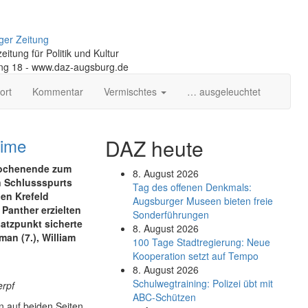
ger Zeitung
itung für Politik und Kultur
ng 18 - www.daz-augsburg.de
ort
Kommentar
Vermischtes
… ausgeleuchtet
time
DAZ heute
Wochenende zum
8. August 2026
n Schlussspurts
Tag des offenen Denkmals:
den Krefeld
Augsburger Museen bieten freie
 Panther erzielten
Sonderführungen
satzpunkt sicherte
8. August 2026
an (7.), William
100 Tage Stadtregierung: Neue
Kooperation setzt auf Tempo
8. August 2026
Schul­weg­trai­ning: Poli­zei übt mit
erpf
ABC-Schüt­zen
en auf beiden Seiten