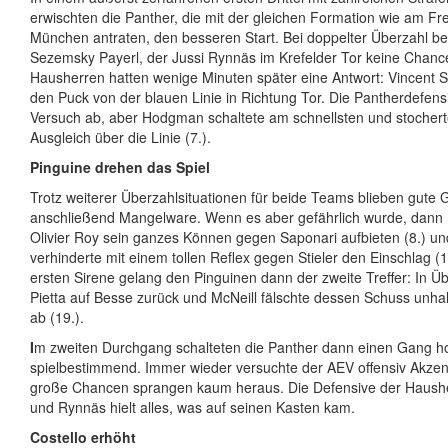
erwischten die Panther, die mit der gleichen Formation wie am Fr
München antraten, den besseren Start. Bei doppelter Überzahl b
Sezemsky Payerl, der Jussi Rynnäs im Krefelder Tor keine Chance 
Hausherren hatten wenige Minuten später eine Antwort: Vincent 
den Puck von der blauen Linie in Richtung Tor. Die Pantherdefens
Versuch ab, aber Hodgman schaltete am schnellsten und stocher
Ausgleich über die Linie (7.).
Pinguine drehen das Spiel
Trotz weiterer Überzahlsituationen für beide Teams blieben gute
anschließend Mangelware. Wenn es aber gefährlich wurde, dann r
Olivier Roy sein ganzes Können gegen Saponari aufbieten (8.) u
verhinderte mit einem tollen Reflex gegen Stieler den Einschlag (1
ersten Sirene gelang den Pinguinen dann der zweite Treffer: In Üb
Pietta auf Besse zurück und McNeill fälschte dessen Schuss unhal
ab (19.).
I
m zweiten Durchgang schalteten die Panther dann einen Gang h
spielbestimmend. Immer wieder versuchte der AEV offensiv Akzen
große Chancen sprangen kaum heraus. Die Defensive der Haushe
und Rynnäs hielt alles, was auf seinen Kasten kam.
Costello erhöht