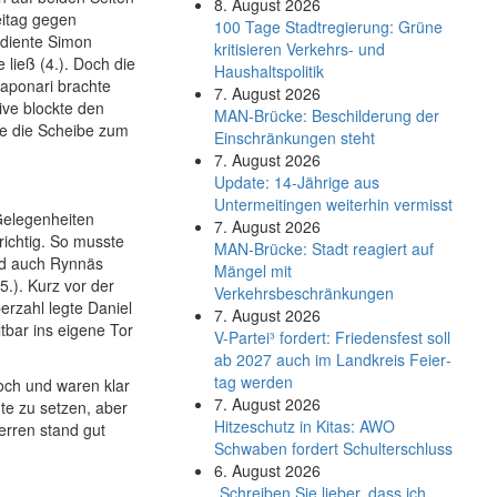
8. August 2026
eitag gegen
100 Tage Stadtregierung: Grüne
ediente Simon
kritisieren Verkehrs- und
ließ (4.). Doch die
Haushaltspolitik
Saponari brachte
7. August 2026
ive blockte den
MAN-Brücke: Beschilderung der
te die Scheibe zum
Einschränkungen steht
7. August 2026
Update: 14-Jährige aus
Untermeitingen weiterhin vermisst
 Gelegenheiten
7. August 2026
ichtig. So musste
MAN-Brücke: Stadt reagiert auf
nd auch Rynnäs
Mängel mit
5.). Kurz vor der
Verkehrsbeschränkungen
erzahl legte Daniel
7. August 2026
tbar ins eigene Tor
V-Partei­³ fordert: Friedens­fest soll
ab 2027 auch im Land­kreis Feier­
tag werden
och und waren klar
7. August 2026
te zu setzen, aber
Hitzeschutz in Kitas: AWO
rren stand gut
Schwaben fordert Schulterschluss
6. August 2026
„Schreiben Sie lieber, dass ich