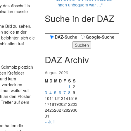
Ihnen unbequem war …“
y des Abschnitts
ination musste
Suche in der DAZ
he Bild zu sehen.
n solide in der
DAZ-Suche
Google-Suche
 belohnten sich die
bination traf
Suchen
DAZ Archiv
 Schmölz plötzlich
August 2026
 den Krefelder
r und kam
M
D
M
D
F
S
S
m verdeckten
1
2
 nun weiter voll
3
4
5
6
7
8
9
h an den Pfosten
10
11
12
13
14
15
16
 Treffer auf dem
17
18
19
20
21
22
23
24
25
26
27
28
29
30
31
« Juli
me hatten die