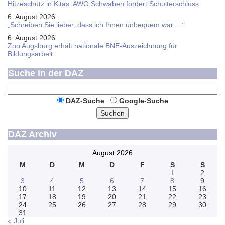
Hitzeschutz in Kitas: AWO Schwaben fordert Schulterschluss
6. August 2026
„Schreiben Sie lieber, dass ich Ihnen unbequem war …“
6. August 2026
Zoo Augsburg erhält nationale BNE-Auszeichnung für
Bildungsarbeit
Suche in der DAZ
DAZ-Suche
Google-Suche
Suchen
DAZ Archiv
August 2026
M
D
M
D
F
S
S
1
2
3
4
5
6
7
8
9
10
11
12
13
14
15
16
17
18
19
20
21
22
23
24
25
26
27
28
29
30
31
« Juli