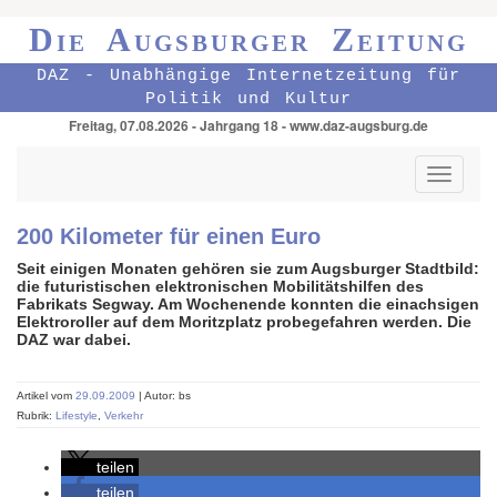
Die Augsburger Zeitung
DAZ - Unabhängige Internetzeitung für
Politik und Kultur
Freitag, 07.08.2026 - Jahrgang 18 - www.daz-augsburg.de
Toggle
navigati
200 Kilometer für einen Euro
Seit einigen Monaten gehören sie zum Augsburger Stadtbild:
die futuristischen elektronischen Mobilitätshilfen des
Fabrikats Segway. Am Wochenende konnten die einachsigen
Elektroroller auf dem Moritzplatz probegefahren werden. Die
DAZ war dabei.
Artikel vom
29.09.2009
| Autor: bs
Rubrik:
Lifestyle
,
Verkehr
teilen
teilen