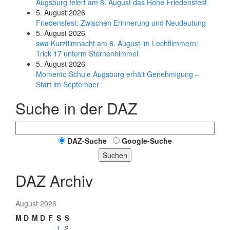
Augsburg feiert am 8. August das Hohe Friedensfest
5. August 2026
Friedensfest: Zwischen Erinnerung und Neudeutung
5. August 2026
swa Kurz­film­nacht am 6. August im Lech­flim­mern:
Trick 17 unterm Sternen­himmel
5. August 2026
Momento Schule Augsburg erhält Genehmigung –
Start im September
Suche in der DAZ
DAZ-Suche
Google-Suche
Suchen
DAZ Archiv
August 2026
M
D
M
D
F
S
S
1
2