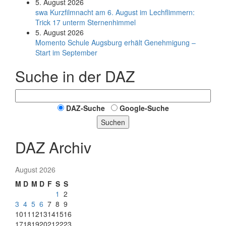
5. August 2026
swa Kurz­film­nacht am 6. August im Lech­flim­mern:
Trick 17 unterm Sternen­himmel
5. August 2026
Momento Schule Augsburg erhält Genehmigung –
Start im September
Suche in der DAZ
DAZ-Suche
Google-Suche
Suchen
DAZ Archiv
August 2026
M
D
M
D
F
S
S
1
2
3
4
5
6
7
8
9
10
11
12
13
14
15
16
17
18
19
20
21
22
23