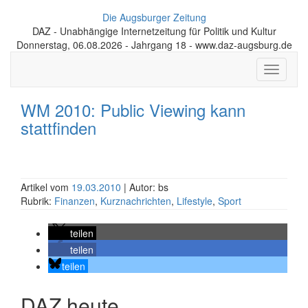
Die Augsburger Zeitung
DAZ - Unabhängige Internetzeitung für Politik und Kultur
Donnerstag, 06.08.2026 - Jahrgang 18 - www.daz-augsburg.de
Toggle
navigati
WM 2010: Public Viewing kann
stattfinden
Artikel vom
19.03.2010
| Autor: bs
Rubrik:
Finanzen
,
Kurznachrichten
,
Lifestyle
,
Sport
teilen
teilen
teilen
DAZ heute