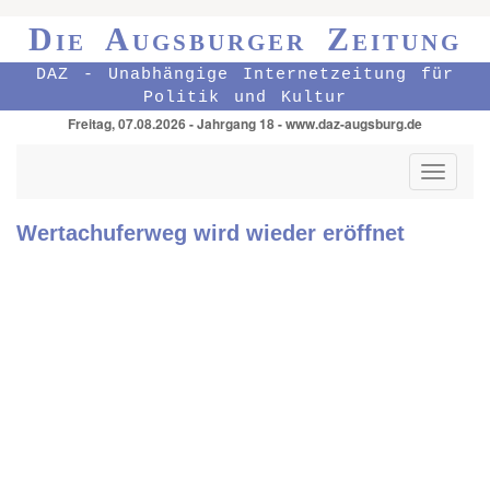
Die Augsburger Zeitung
DAZ - Unabhängige Internetzeitung für
Politik und Kultur
Freitag, 07.08.2026 - Jahrgang 18 - www.daz-augsburg.de
Toggle
navigati
Wertachuferweg wird wieder eröffnet