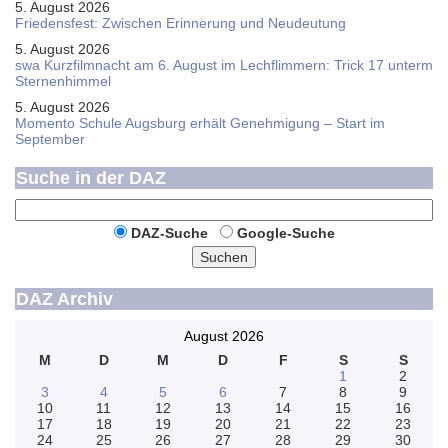
5. August 2026
Friedensfest: Zwischen Erinnerung und Neudeutung
5. August 2026
swa Kurz­film­nacht am 6. August im Lech­flim­mern: Trick 17 unterm
Sternen­himmel
5. August 2026
Momento Schule Augsburg erhält Genehmigung – Start im
September
Suche in der DAZ
DAZ-Suche
Google-Suche
Suchen
DAZ Archiv
August 2026
M
D
M
D
F
S
S
1
2
3
4
5
6
7
8
9
10
11
12
13
14
15
16
17
18
19
20
21
22
23
24
25
26
27
28
29
30