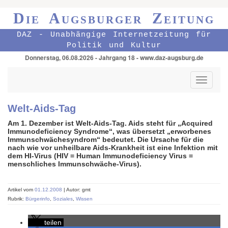
Die Augsburger Zeitung
DAZ - Unabhängige Internetzeitung für
Politik und Kultur
Donnerstag, 06.08.2026 - Jahrgang 18 - www.daz-augsburg.de
Toggle
navigati
Welt-Aids-Tag
Am 1. Dezember ist Welt-Aids-Tag. Aids steht für „Acquired
Immunodeficiency Syndrome“, was übersetzt „erworbenes
Immunschwächesyndrom“ bedeutet. Die Ursache für die
nach wie vor unheilbare Aids-Krankheit ist eine Infektion mit
dem HI-Virus (HIV = Human Immunodeficiency Virus =
menschliches Immunschwäche-Virus).
Artikel vom
01.12.2008
| Autor: gmt
Rubrik:
Bürgerinfo
,
Soziales
,
Wissen
teilen