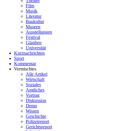
Theater
Film
Musik
Literatur
Baukultur
Museen
Ausstellungen
Festival
Glauben
Universität
Kurznachrichten
Sport
Kommentar
Vermischtes
Alle Artikel
Wirtschaft
Soziales
Amtliches
Vortrag
Diskussion
Demo
Wissen
Geschichte
Polizeireport
Gerichtsreport