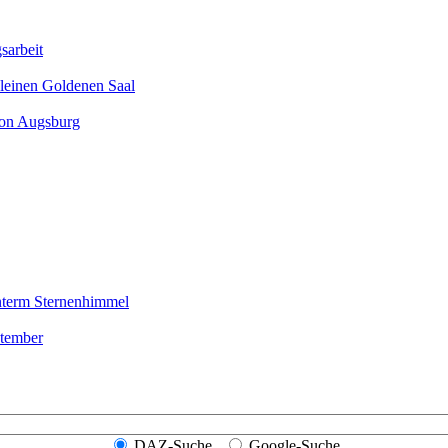
sarbeit
leinen Goldenen Saal
ion Augsburg
nterm Sternen­himmel
ptember
DAZ-Suche
Google-Suche