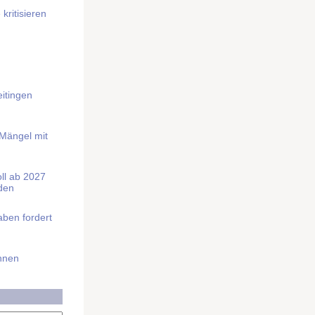
kritisieren
itingen
 Mängel mit
soll ab 2027
rden
aben fordert
Ihnen