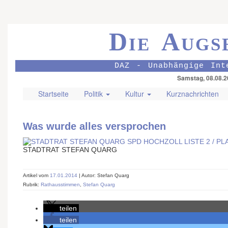
Die Augs
DAZ - Unabhängige Int
Samstag, 08.08.2
Startseite
Politik
Kultur
Kurznachrichten
Was wurde alles versprochen
STADTRAT STEFAN QUARG
Artikel vom
17.01.2014
| Autor: Stefan Quarg
Rubrik:
Rathausstimmen
,
Stefan Quarg
teilen
teilen