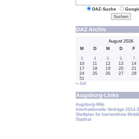
DAZ-Suche
Googl
Suchen
DAZ Archiv
August 2026
M
D
M
D
F
3
4
5
6
7
10
11
12
13
14
17
18
19
20
21
24
25
26
27
28
31
« Juli
Augsburg-Links
Augsburg-Wiki
Interfraktionelle Verträge 2014-
Stadtplan für barrierefreie Mobili
Stadtrat