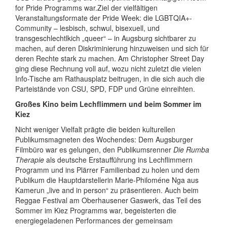
for Pride Programms war.Ziel der vielfältigen
Veranstaltungsformate der Pride Week: die LGBTQIA+-
Community – lesbisch, schwul, bisexuell, und
transgeschlechtlkich „queer“ – in Augsburg sichtbarer zu
machen, auf deren Diskriminierung hinzuweisen und sich für
deren Rechte stark zu machen. Am Christopher Street Day
ging diese Rechnung voll auf, wozu nicht zuletzt die vielen
Info-Tische am Rathausplatz beitrugen, in die sich auch die
Parteistände von CSU, SPD, FDP und Grüne einreihten.
Großes Kino beim Lechflimmern und beim Sommer im
Kiez
Nicht weniger Vielfalt prägte die beiden kulturellen
Publikumsmagneten des Wochendes: Dem Augsburger
Filmbüro war es gelungen, den Publikumsrenner
Die Rumba
Therapie
als deutsche Erstaufführung ins Lechflimmern
Programm und ins Plärrer Familienbad zu holen und dem
Publikum die Hauptdarstellerin Marie-Philoméne Nga aus
Kamerun „live and in person“ zu präsentieren. Auch beim
Reggae Festival am Oberhausener Gaswerk, das Teil des
Sommer im Kiez Programms war, begeisterten die
energiegeladenen Performances der gemeinsam