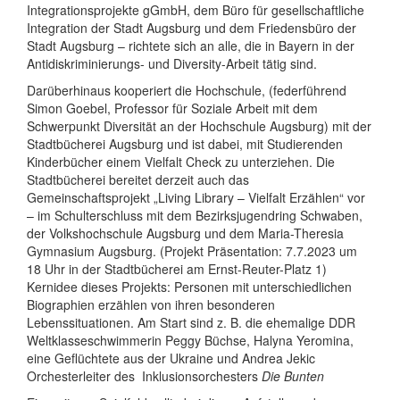
Integrationsprojekte gGmbH, dem Büro für gesellschaftliche
Integration der Stadt Augsburg und dem Friedensbüro der
Stadt Augsburg – richtete sich an alle, die in Bayern in der
Antidiskriminierungs- und Diversity-Arbeit tätig sind.
Darüberhinaus kooperiert die Hochschule, (federführend
Simon Goebel, Professor für Soziale Arbeit mit dem
Schwerpunkt Diversität an der Hochschule Augsburg) mit der
Stadtbücherei Augsburg und ist dabei, mit Studierenden
Kinderbücher einem Vielfalt Check zu unterziehen. Die
Stadtbücherei bereitet derzeit auch das
Gemeinschaftsprojekt „Living Library – Vielfalt Erzählen“ vor
– im Schulterschluss mit dem Bezirksjugendring Schwaben,
der Volkshochschule Augsburg und dem Maria-Theresia
Gymnasium Augsburg. (Projekt Präsentation: 7.7.2023 um
18 Uhr in der Stadtbücherei am Ernst-Reuter-Platz 1)
Kernidee dieses Projekts: Personen mit unterschiedlichen
Biographien erzählen von ihren besonderen
Lebenssituationen. Am Start sind z. B. die ehemalige DDR
Weltklasseschwimmerin Peggy Büchse, Halyna Yeromina,
eine Geflüchtete aus der Ukraine und Andrea Jekic
Orchesterleiter des
Inklusionsorchesters
Die Bunten