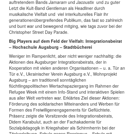
auftretendem Bands
Jamaram
und
Jacoustix
und zu guter
Letzt die Kult-Band
Gentleman
als Headliner durch
musikalische Vielfalt und
viel interkulturelles Flair ihr
generationenübergreifendes Publikum, das fast so zahlreich
und bunt war und bewegend mitging, wie tags zuvor bei der
Christopher Street Day Parade.
Big Players auf dem Feld der Vielfalt: Integrationsbeirat
– Hochschule Augsburg – Stadtbücherei
Weniger im Rampenlicht, aber nicht weniger nachhaltig: die
Aktionen des Augsburger Integrationsbeirats, der in
Kooperation mit vielen anderen Organisationen – u. a. Tür an
Tür e.V., Ukrainischer Verein Augsburg e.V., Wohnprojekt
Augsburg – am traditionell sonntäglichen
flüchtlingspolitischen Wertachspaziergang im Rahmen der
Refugee Week mit einem Info-Stand und interaktiven Spielen
aus aller Welt vertreten war. Erklärtes Ziel dieser Aktionen:
Förderung des solidarischen Miteinanders und Werben für
Formen des Freiwilligenengagements für Geflüchtete.
Präsenz zeigte die Vorsitzende des Integrationsbeirats,
Didem Karabulut, auch an der Fachakademie für
Sozialpädagogik in Kriegshaber als Schirmherrin bei der
Titelverleihung „Schule gegen Rassismus – Schule mit