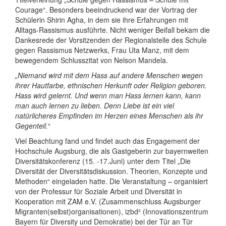
Courage“. Besonders beeindruckend war der Vortrag der
Schülerin Shirin Agha, in dem sie ihre Erfahrungen mit
Alltags-Rassismus ausführte. Nicht weniger Beifall bekam die
Dankesrede der Vorsitzenden der Regionalstelle des Schule
gegen Rassismus Netzwerks, Frau Uta Manz, mit dem
bewegendem Schlusszitat von Nelson Mandela.
„Niemand wird mit dem Hass auf andere Menschen wegen
ihrer Hautfarbe, ethnischen Herkunft oder Religion geboren.
Hass wird gelernt. Und wenn man Hass lernen kann, kann
man auch lernen zu lieben. Denn Liebe ist ein viel
natürlicheres Empfinden im Herzen eines Menschen als ihr
Gegenteil.
“
Viel Beachtung fand und findet auch das Engagement der
Hochschule Augsburg, die als Gastgeberin zur bayernweiten
Diversitätskonferenz (15. -17.Juni) unter dem Titel „Die
Diversität der Diversitätsdiskussion. Theorien, Konzepte und
Methoden“ eingeladen hatte. Die Veranstaltung – organisiert
von der Professur für Soziale Arbeit und Diversität in
Kooperation mit ZAM e.V. (Zusammenschluss Augsburger
Migranten(selbst)organisationen), izbd² (Innovationszentrum
Bayern für Diversity und Demokratie) bei der Tür an Tür