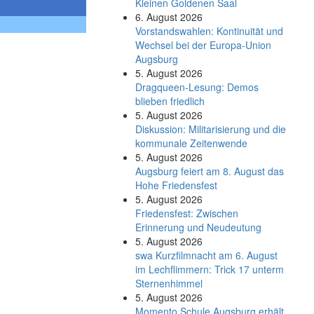
Kleinen Goldenen Saal
6. August 2026
Vorstandswahlen: Kontinuität und
Wechsel bei der Europa-Union
Augsburg
5. August 2026
Dragqueen-Lesung: Demos
blieben friedlich
5. August 2026
Diskussion: Mi­li­ta­ri­sie­rung und die
kommunale Zeitenwende
5. August 2026
Augsburg feiert am 8. August das
Hohe Friedensfest
5. August 2026
Friedensfest: Zwischen
Erinnerung und Neudeutung
5. August 2026
swa Kurz­film­nacht am 6. August
im Lech­flim­mern: Trick 17 unterm
Sternen­himmel
5. August 2026
Momento Schule Augsburg erhält