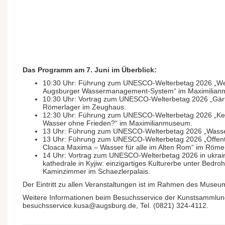
Das Programm am 7. Juni im Überblick:
10:30 Uhr: Führung zum UNESCO-Welterbetag 2026 „We
Augsburger Wasser­management-System“ im Maximilian
10:30 Uhr: Vortrag zum UNESCO-Welterbetag 2026 „Gärten
Römerlager im Zeughaus.
12:30 Uhr: Führung zum UNESCO-Welterbetag 2026 „Kei
Wasser ohne Frieden?“ im Maximilian­museum.
13 Uhr: Führung zum UNESCO-Welterbetag 2026 „Wasser 
13 Uhr: Führung zum UNESCO-Welterbetag 2026 „Öffent
Cloaca Maxima – Wasser für alle im Alten Rom“ im Röme
14 Uhr: Vortrag zum UNESCO-Welterbetag 2026 in ukrai­
kathedrale in Kyjiw: einzig­artiges Kulturerbe unter Bedroh
Kaminzimmer im Schaezler­palais.
Der Eintritt zu allen Veranstaltungen ist im Rahmen des Museum
Weitere Informationen beim Besuchs­service der Kunst­samml
besuchsservice.kusa@augsburg.de, Tel. (0821) 324-4112.