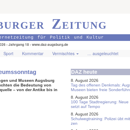
burger Zeitung
ernetzeitung für Politik und Kultur
026 - Jahrgang 18 - www.daz-augsburg.de
Sport
Kommentar
Vermischtes
… ausgeleuchtet
seumssonntag
DAZ heute
lungen und Museen Augsburg
8. August 2026
uchten die Bedeutung von
Tag des offenen Denkmals: Aug
­quelle – von der Antike bis in
Museen bieten freie Sonderfüh
8. August 2026
100 Tage Stadtregierung: Neue
setzt auf Tempo
8. August 2026
Schul­weg­trai­ning: Poli­zei übt 
zen