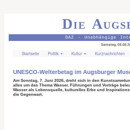
Die Augs
DAZ - Unabhängige Int
Samstag, 08.08.2
Startseite
Politik
Kultur
Kurznachrichten
UNESCO-Welterbetag im Augsburger Mu
Am Sonntag, 7. Juni 2026, dreht sich in den Kunst­samm­
alles um das Thema Wasser. Führungen und Vorträge bele
Wasser als Lebens­quelle, kultu­relles Erbe und Inspi­rations
die Gegenwart.