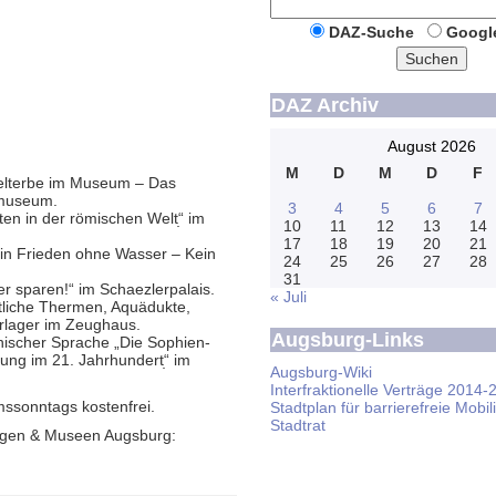
DAZ-Suche
Googl
Suchen
DAZ Archiv
August 2026
M
D
M
D
F
lterbe im Museum – Das
­museum.
3
4
5
6
7
 in der römischen Weltׅׅ“ im
10
11
12
13
14
17
18
19
20
21
n Frieden ohne Wasser – Kein
24
25
26
27
28
31
sparen!“ im Schaezlerpalais.
« Juli
liche Thermen, Aquädukte,
rlager im Zeughaus.
Augsburg-Links
nischer Sprache „Die Sophien­
ung im 21. Jahr­hundertׅׅ“ im
Augsburg-Wiki
Interfraktionelle Verträge 2014-
s­sonntags kostenfrei.
Stadtplan für barrierefreie Mobili
Stadtrat
ungen & Museen Augsburg: