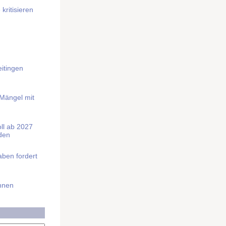
kritisieren
itingen
 Mängel mit
soll ab 2027
rden
aben fordert
Ihnen