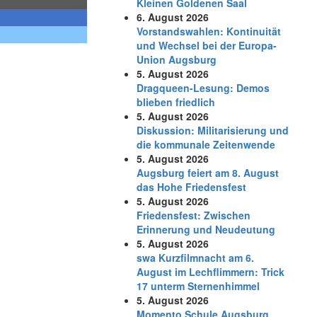
Kleinen Goldenen Saal
6. August 2026
Vorstandswahlen: Kontinuität
und Wechsel bei der Europa-
Union Augsburg
5. August 2026
Dragqueen-Lesung: Demos
blieben friedlich
5. August 2026
Diskussion: Mi­li­ta­ri­sie­rung und
die kommunale Zeitenwende
5. August 2026
Augsburg feiert am 8. August
das Hohe Friedensfest
5. August 2026
Friedensfest: Zwischen
Erinnerung und Neudeutung
5. August 2026
swa Kurz­film­nacht am 6.
August im Lech­flim­mern: Trick
17 unterm Sternen­himmel
5. August 2026
Momento Schule Augsburg