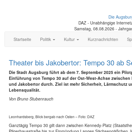
Die Augsbur
DAZ - Unabhängige Internetze
Samstag, 08.08.2026 - Jahrga
Startseite
Politik
Kultur
Kurznachrichten
Sp
Theater bis Jakobertor: Tempo 30 ab 
Die Stadt Augsburg führt ab dem 7. September 2025 ein Pilot­
Einführung von Tempo 30 auf der Ost-West-Achse zwischen 
und Jakobertor durch. Ziel ist mehr Sicherheit, Lärmschutz 
Lebensqualität.
Von Bruno Stubenrauch
Leonhardsberg, Blick bergab nach Osten – Foto: DAZ
Ganztägig Tempo 30 gilt dann zwischen Kennedy-Platz (Staats­the
Pilgerhaus­straße bis zur Einmündung Langes Sächsen­gäßchen. I