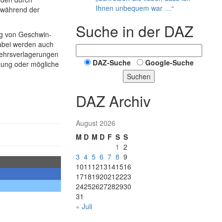
Ihnen unbequem war …“
n während der
Suche in der DAZ
g von Geschwin­
Dabei werden auch
hrs­ver­lagerungen
DAZ-Suche
Google-Suche
zung oder mögliche
Suchen
DAZ Archiv
August 2026
M
D
M
D
F
S
S
1
2
3
4
5
6
7
8
9
10
11
12
13
14
15
16
17
18
19
20
21
22
23
24
25
26
27
28
29
30
31
« Juli