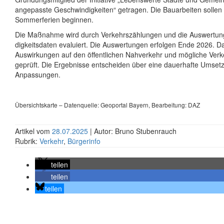
angepasste Geschwin­dig­keiten“ getragen. Die Bauarbeiten solle
Sommer­ferien beginnen.
Die Maßnahme wird durch Verkehrs­zählungen und die Auswertun
dig­keits­daten evaluiert. Die Auswertungen erfolgen Ende 2026. 
Auswirkungen auf den öffentlichen Nahverkehr und mögliche Verke
geprüft. Die Ergebnisse entscheiden über eine dauerhafte Umset
Anpassungen.
Übersichtskarte – Datenquelle: Geoportal Bayern, Bearbeitung: DAZ
Artikel vom
28.07.2025
| Autor: Bruno Stubenrauch
Rubrik:
Verkehr
,
Bürgerinfo
teilen
teilen
teilen