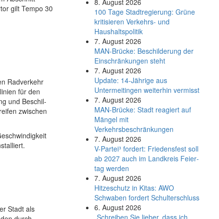
8. August 2026
tor gilt Tempo 30
100 Tage Stadtregierung: Grüne
kritisieren Verkehrs- und
Haushaltspolitik
7. August 2026
MAN-Brücke: Beschilderung der
Einschränkungen steht
7. August 2026
Update: 14-Jährige aus
den Radverkehr
Untermeitingen weiterhin vermisst
inien für den
7. August 2026
ng und Beschil­
MAN-Brücke: Stadt reagiert auf
reifen zwischen
Mängel mit
Verkehrsbeschränkungen
eschwin­digkeit
7. August 2026
talliert.
V-Partei­³ fordert: Friedens­fest soll
ab 2027 auch im Land­kreis Feier­
tag werden
7. August 2026
Hitzeschutz in Kitas: AWO
Schwaben fordert Schulterschluss
6. August 2026
er Stadt als
„Schreiben Sie lieber, dass ich
nden durch