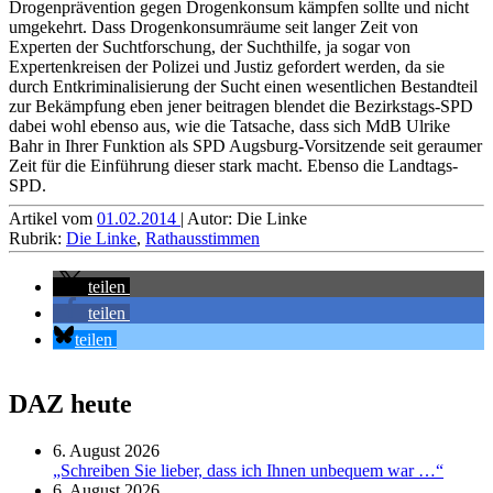
Drogenprävention gegen Drogenkonsum kämpfen sollte und nicht
umgekehrt. Dass Drogenkonsumräume seit langer Zeit von
Experten der Suchtforschung, der Suchthilfe, ja sogar von
Expertenkreisen der Polizei und Justiz gefordert werden, da sie
durch Entkriminalisierung der Sucht einen wesentlichen Bestandteil
zur Bekämpfung eben jener beitragen blendet die Bezirkstags-SPD
dabei wohl ebenso aus, wie die Tatsache, dass sich MdB Ulrike
Bahr in Ihrer Funktion als SPD Augsburg-Vorsitzende seit geraumer
Zeit für die Einführung dieser stark macht. Ebenso die Landtags-
SPD.
Artikel vom
01.02.2014
| Autor: Die Linke
Rubrik:
Die Linke
,
Rathausstimmen
teilen
teilen
teilen
DAZ heute
6. August 2026
„Schreiben Sie lieber, dass ich Ihnen unbequem war …“
6. August 2026