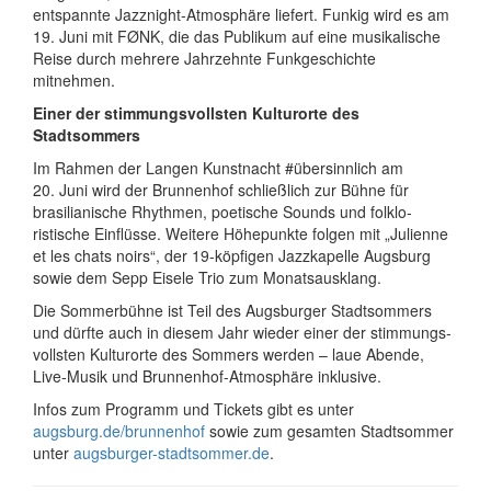
entspannte Jazznight-Atmosphäre liefert. Funkig wird es am
19. Juni mit FØNK, die das Publikum auf eine musi­kalische
Reise durch mehrere Jahr­zehnte Funk­geschichte
mitnehmen.
Einer der stimmungsvollsten Kulturorte des
Stadtsommers
Im Rahmen der Langen Kunstnacht #übersinnlich am
20. Juni wird der Brunnenhof schließlich zur Bühne für
brasili­anische Rhythmen, poetische Sounds und folklo­
ristische Einflüsse. Weitere Höhepunkte folgen mit „Julienne
et les chats noirs“, der 19-köpfigen Jazzkapelle Augsburg
sowie dem Sepp Eisele Trio zum Monatsausklang.
Die Sommerbühne ist Teil des Augsburger Stadtsommers
und dürfte auch in diesem Jahr wieder einer der stimmungs­
vollsten Kulturorte des Sommers werden – laue Abende,
Live-Musik und Brunnenhof-Atmosphäre inklusive.
Infos zum Programm und Tickets gibt es unter
augsburg.de/brunnenhof
sowie zum gesamten Stadtsommer
unter
augsburger-stadtsommer.de
.