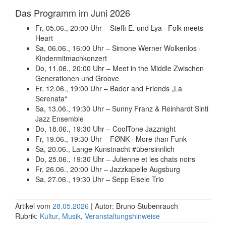
Das Programm im Juni 2026
Fr, 05.06., 20:00 Uhr – Steffi E. und Lya · Folk meets
Heart
Sa, 06.06., 16:00 Uhr – Simone Werner Wolkenlos ·
Kinder­mitmach­konzert
Do, 11.06., 20:00 Uhr – Meet in the Middle Zwischen
Genera­tionen und Groove
Fr, 12.06., 19:00 Uhr – Bader and Friends „La
Serenata“
Sa, 13.06., 19:30 Uhr – Sunny Franz & Reinhardt Sinti
Jazz Ensemble
Do, 18.06., 19:30 Uhr – CoolTone Jazznight
Fr, 19.06., 19:30 Uhr – FØNK · More than Funk
Sa, 20.06., Lange Kunstnacht #übersinnlich
Do, 25.06., 19:30 Uhr – Julienne et les chats noirs
Fr, 26.06., 20:00 Uhr – Jazzkapelle Augsburg
Sa, 27.06., 19:30 Uhr – Sepp Eisele Trio
Artikel vom
28.05.2026
| Autor: Bruno Stubenrauch
Rubrik:
Kultur
,
Musik
,
Veranstaltungshinweise