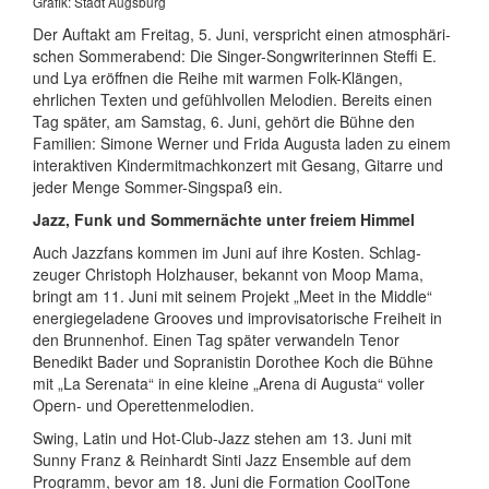
Grafik: Stadt Augsburg
Der Auftakt am Freitag, 5. Juni, verspricht einen atmo­sphäri­
schen Sommerabend: Die Singer-Song­write­rinnen Steffi E.
und Lya eröffnen die Reihe mit warmen Folk-Klängen,
ehrlichen Texten und gefühl­vollen Melodien. Bereits einen
Tag später, am Samstag, 6. Juni, gehört die Bühne den
Familien: Simone Werner und Frida Augusta laden zu einem
inter­aktiven Kinder­mitmach­konzert mit Gesang, Gitarre und
jeder Menge Sommer-Singspaß ein.
Jazz, Funk und Sommernächte unter freiem Himmel
Auch Jazzfans kommen im Juni auf ihre Kosten. Schlag­
zeuger Christoph Holzhauser, bekannt von Moop Mama,
bringt am 11. Juni mit seinem Projekt „Meet in the Middle“
energie­geladene Grooves und improvi­satorische Freiheit in
den Brunnenhof. Einen Tag später verwandeln Tenor
Benedikt Bader und Sopra­nistin Dorothee Koch die Bühne
mit „La Serenata“ in eine kleine „Arena di Augusta“ voller
Opern- und Operetten­melodien.
Swing, Latin und Hot-Club-Jazz stehen am 13. Juni mit
Sunny Franz & Reinhardt Sinti Jazz Ensemble auf dem
Programm, bevor am 18. Juni die Formation CoolTone