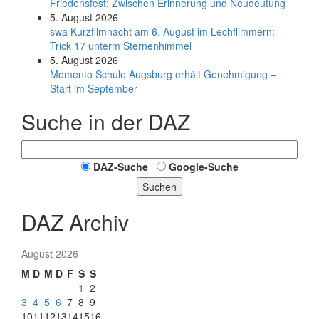
Friedensfest: Zwischen Erinnerung und Neudeutung
5. August 2026
swa Kurz­film­nacht am 6. August im Lech­flim­mern:
Trick 17 unterm Sternen­himmel
5. August 2026
Momento Schule Augsburg erhält Genehmigung –
Start im September
Suche in der DAZ
DAZ-Suche
Google-Suche
Suchen
DAZ Archiv
August 2026
M
D
M
D
F
S
S
1
2
3
4
5
6
7
8
9
10
11
12
13
14
15
16