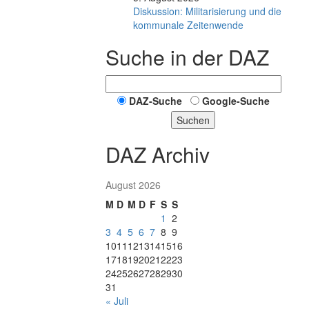
Diskussion: Mi­li­ta­ri­sie­rung und die
kommunale Zeitenwende
Suche in der DAZ
DAZ-Suche
Google-Suche
Suchen
DAZ Archiv
August 2026
M
D
M
D
F
S
S
1
2
3
4
5
6
7
8
9
10
11
12
13
14
15
16
17
18
19
20
21
22
23
24
25
26
27
28
29
30
31
« Juli