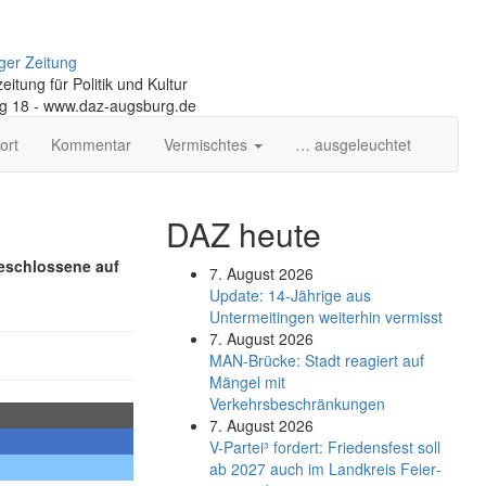
ger Zeitung
itung für Politik und Kultur
ng 18 - www.daz-augsburg.de
ort
Kommentar
Vermischtes
… ausgeleuchtet
DAZ heute
geschlossene auf
7. August 2026
Update: 14-Jährige aus
Untermeitingen weiterhin vermisst
7. August 2026
MAN-Brücke: Stadt reagiert auf
Mängel mit
Verkehrsbeschränkungen
7. August 2026
V-Partei­³ fordert: Friedens­fest soll
ab 2027 auch im Land­kreis Feier­