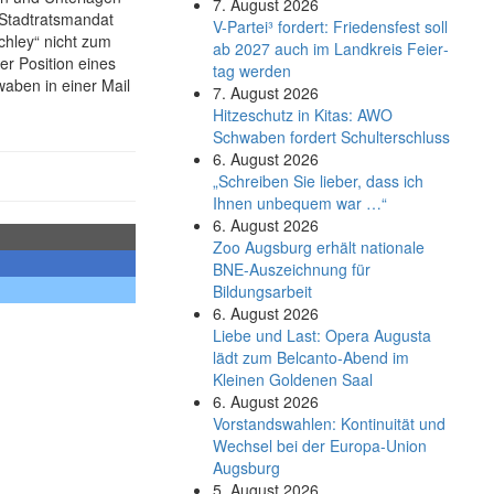
7. August 2026
 Stadtratsmandat
V-Partei­³ fordert: Friedens­fest soll
chley“ nicht zum
ab 2027 auch im Land­kreis Feier­
r Position eines
tag werden
waben in einer Mail
7. August 2026
Hitzeschutz in Kitas: AWO
Schwaben fordert Schulterschluss
6. August 2026
„Schreiben Sie lieber, dass ich
Ihnen unbequem war …“
6. August 2026
Zoo Augsburg erhält nationale
BNE-Auszeichnung für
Bildungsarbeit
6. August 2026
Liebe und Last: Opera Augusta
lädt zum Belcanto-Abend im
Kleinen Goldenen Saal
6. August 2026
Vorstandswahlen: Kontinuität und
Wechsel bei der Europa-Union
Augsburg
5. August 2026