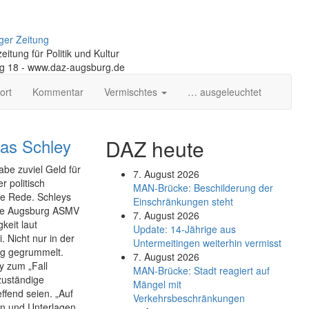
ger Zeitung
itung für Politik und Kultur
ng 18 - www.daz-augsburg.de
ort
Kommentar
Vermischtes
… ausgeleuchtet
ias Schley
DAZ heute
abe zuviel Geld für
7. August 2026
 politisch
MAN-Brücke: Beschilderung der
ie Rede. Schleys
Einschränkungen steht
sse Augsburg ASMV
7. August 2026
keit laut
Update: 14-Jährige aus
 Nicht nur in der
Untermeitingen weiterhin vermisst
ng gegrummelt.
7. August 2026
y zum „Fall
MAN-Brücke: Stadt reagiert auf
zuständige
Mängel mit
ffend seien. „Auf
Verkehrsbeschränkungen
en und Unterlagen