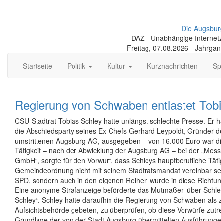
Die Augsbur
DAZ - Unabhängige Internetze
Freitag, 07.08.2026 - Jahrga
Startseite
Politik
Kultur
Kurznachrichten
Sp
Regierung von Schwaben entlastet Tob
CSU-Stadtrat Tobias Schley hatte unlängst schlechte Presse. Er h
die Abschiedsparty seines Ex-Chefs Gerhard Leypoldt, Gründer der
umstrittenen Augsburg AG, ausgegeben – von 16.000 Euro war d
Tätigkeit – nach der Abwicklung der Augsburg AG – bei der „Me
GmbH“, sorgte für den Vorwurf, dass Schleys hauptberufliche Tätig
Gemeindeordnung nicht mit seinem Stadtratsmandat vereinbar sei.
SPD, sondern auch in den eigenen Reihen wurde in diese Richtu
Eine anonyme Strafanzeige beförderte das Mutmaßen über Schle
Schley“. Schley hatte daraufhin die Regierung von Schwaben als 
Aufsichtsbehörde gebeten, zu überprüfen, ob diese Vorwürfe zutre
Grundlage der von der Stadt Augsburg übermittelten Ausführung