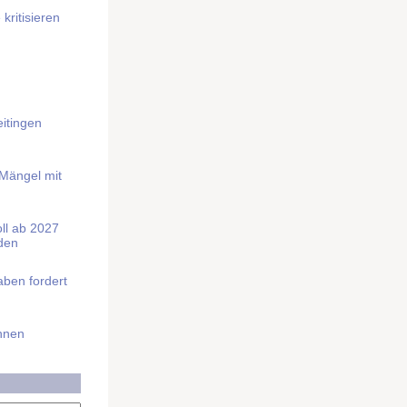
kritisieren
itingen
 Mängel mit
soll ab 2027
rden
aben fordert
Ihnen