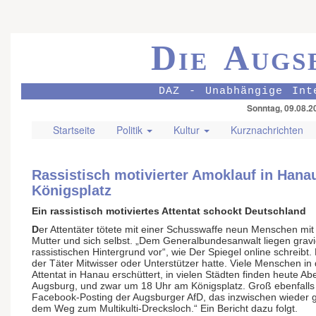
Die Augs
DAZ - Unabhängige Int
Sonntag, 09.08.2
Startseite
Politik
Kultur
Kurznachrichten
Rassistisch motivierter Amoklauf in Ha
Königsplatz
Ein rassistisch motiviertes Attentat schockt Deutschland
D
er Attentäter tötete mit einer Schusswaffe neun Menschen mit
Mutter und sich selbst. „Dem Generalbundesanwalt liegen gravi
rassistischen Hintergrund vor“, wie Der Spiegel online schreibt. 
der Täter Mitwisser oder Unterstützer hatte. Viele Menschen in
Attentat in Hanau erschüttert, in vielen Städten finden heute 
Augsburg, und zwar um 18 Uhr am Königsplatz. Groß ebenfalls
Facebook-Posting der Augsburger AfD, das inzwischen wieder g
dem Weg zum Multikulti-Drecksloch.“ Ein Bericht dazu folgt.