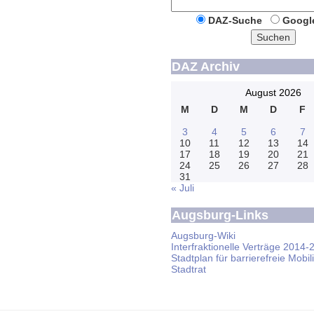
DAZ-Suche
Googl
Suchen
DAZ Archiv
August 2026
M
D
M
D
F
3
4
5
6
7
10
11
12
13
14
17
18
19
20
21
24
25
26
27
28
31
« Juli
Augsburg-Links
Augsburg-Wiki
Interfraktionelle Verträge 2014-
Stadtplan für barrierefreie Mobili
Stadtrat