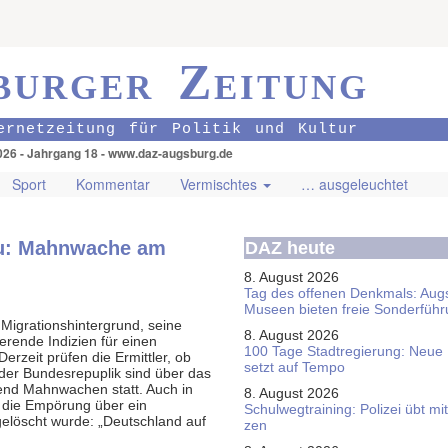
burger Zeitung
ernetzeitung für Politik und Kultur
026 - Jahrgang 18 - www.daz-augsburg.de
Sport
Kommentar
Vermischtes
… ausgeleuchtet
nau: Mahnwache am
DAZ heute
8. August 2026
Tag des offenen Denkmals: Aug
Museen bieten freie Sonderfüh
 Migrationshintergrund, seine
8. August 2026
erende Indizien für einen
100 Tage Stadtregierung: Neue
Derzeit prüfen die Ermittler, ob
setzt auf Tempo
 der Bundesrepuplik sind über das
Abend Mahnwachen statt. Auch in
8. August 2026
 die Empörung über ein
Schul­weg­trai­ning: Poli­zei übt 
elöscht wurde: „Deutschland auf
zen