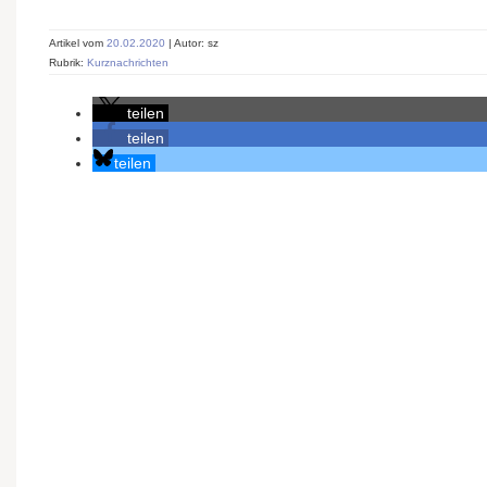
Artikel vom
20.02.2020
| Autor: sz
Rubrik:
Kurznachrichten
teilen
teilen
teilen