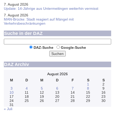
7. August 2026
Update: 14-Jährige aus Untermeitingen weiterhin vermisst
7. August 2026
MAN-Brücke: Stadt reagiert auf Mängel mit
Verkehrsbeschränkungen
Suche in der DAZ
DAZ-Suche
Google-Suche
Suchen
DAZ Archiv
August 2026
M
D
M
D
F
S
S
1
2
3
4
5
6
7
8
9
10
11
12
13
14
15
16
17
18
19
20
21
22
23
24
25
26
27
28
29
30
31
« Juli