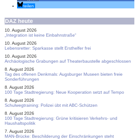
teilen
DAZ heute
10. August 2026
„Integration ist keine Einbahnstraße“
10. August 2026
Le­bens­ret­ter: Spar­kas­se stellt Erst­hel­fer frei
10. August 2026
Ar­chäo­lo­gi­sche Gra­bun­gen auf Thea­ter­bau­stel­le ab­ge­schlos­sen
8. August 2026
Tag des offenen Denkmals: Augsburger Museen bieten freie
Sonderführungen
8. August 2026
100 Tage Stadtregierung: Neue Kooperation setzt auf Tempo
8. August 2026
Schul­weg­trai­ning: Poli­zei übt mit ABC-Schüt­zen
8. August 2026
100 Tage Stadtregierung: Grüne kritisieren Verkehrs- und
Haushaltspolitik
7. August 2026
MAN-Brücke: Beschilderung der Einschränkungen steht