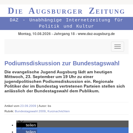
Die Augsburger Zeitung
DAZ - Unabhängige Internetzeitung für
Politik und Kultur
Montag, 10.08.2026 - Jahrgang 18 - www.daz-augsburg.de
Toggle
navigati
Podiumsdiskussion zur Bundestagswahl
Die evangelische Jugend Augsburg lädt am heutigen
Mittwoch, 23. September um 19 Uhr zu einer
jugendpolitischen Podiumsdiskussion ein. Regionale
Politiker der im Bundestag vertretenen Parteien stellen sich
anlässlich der Bundestagswahl dem Publikum.
Artikel vom
23.09.2009
| Autor: bs
Rubrik:
Bundestagswahl 2009
,
Kurznachrichten
teilen
teilen