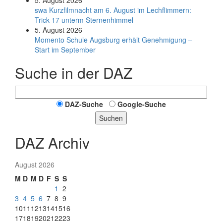
5. August 2026
swa Kurz­film­nacht am 6. August im Lech­flim­mern:
Trick 17 unterm Sternen­himmel
5. August 2026
Momento Schule Augsburg erhält Genehmigung –
Start im September
Suche in der DAZ
DAZ-Suche
Google-Suche
Suchen
DAZ Archiv
August 2026
M
D
M
D
F
S
S
1
2
3
4
5
6
7
8
9
10
11
12
13
14
15
16
17
18
19
20
21
22
23