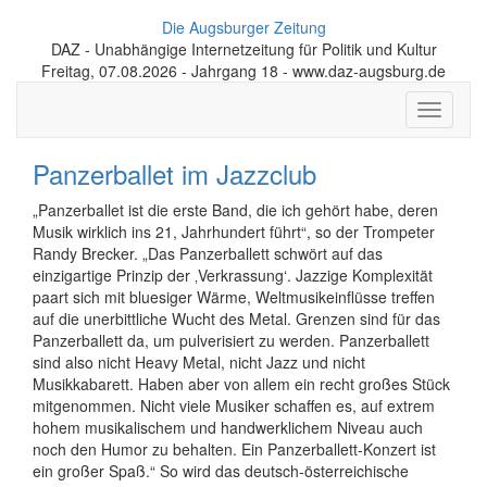
Die Augsburger Zeitung
DAZ - Unabhängige Internetzeitung für Politik und Kultur
Freitag, 07.08.2026 - Jahrgang 18 - www.daz-augsburg.de
Toggle
navigati
Panzerballet im Jazzclub
„Panzerballet ist die erste Band, die ich gehört habe, deren
Musik wirklich ins 21, Jahrhundert führt“, so der Trompeter
Randy Brecker. „Das Panzerballett schwört auf das
einzigartige Prinzip der ‚Verkrassung‘. Jazzige Komplexität
paart sich mit bluesiger Wärme, Weltmusikeinflüsse treffen
auf die unerbittliche Wucht des Metal. Grenzen sind für das
Panzerballett da, um pulverisiert zu werden. Panzerballett
sind also nicht Heavy Metal, nicht Jazz und nicht
Musikkabarett. Haben aber von allem ein recht großes Stück
mitgenommen. Nicht viele Musiker schaffen es, auf extrem
hohem musikalischem und handwerklichem Niveau auch
noch den Humor zu behalten. Ein Panzerballett-Konzert ist
ein großer Spaß.“ So wird das deutsch-österreichische