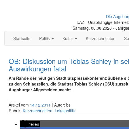
Die Augsbur
DAZ - Unabhängige Internetze
Samstag, 08.08.2026 - Jahrga
Startseite
Politik
Kultur
Kurznachrichten
Sp
OB: Diskussion um Tobias Schley in se
Auswirkungen fatal
Am Rande der heutigen Stadtratspressekonferenz äußerte sic
zu den Schlagzeilen, die Stadtrat Tobias Schley (CSU) zurzeit
Augsburger Allgemeinen macht.
Artikel vom
14.12.2011
| Autor: bs
Rubrik:
Kurznachrichten
,
Lokalpolitik
teilen