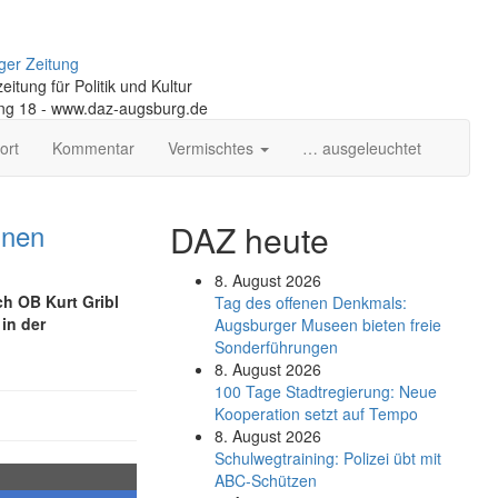
ger Zeitung
itung für Politik und Kultur
ng 18 - www.daz-augsburg.de
ort
Kommentar
Vermischtes
… ausgeleuchtet
inen
DAZ heute
8. August 2026
h OB Kurt Gribl
Tag des offenen Denkmals:
 in der
Augsburger Museen bieten freie
Sonderführungen
8. August 2026
100 Tage Stadtregierung: Neue
Kooperation setzt auf Tempo
8. August 2026
Schul­weg­trai­ning: Poli­zei übt mit
ABC-Schüt­zen