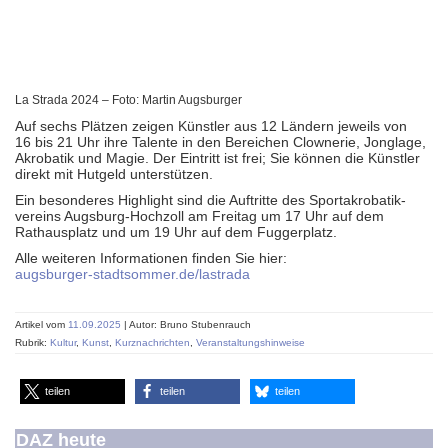
La Strada 2024 – Foto: Martin Augsburger
Auf sechs Plätzen zeigen Künstler aus 12 Ländern jeweils von
16 bis 21 Uhr ihre Talente in den Bereichen Clownerie, Jonglage,
Akrobatik und Magie. Der Eintritt ist frei; Sie können die Künstler
direkt mit Hutgeld unterstützen.
Ein besonderes Highlight sind die Auftritte des Sport­akrobatik­
vereins Augsburg-Hochzoll am Freitag um 17 Uhr auf dem
Rathausplatz und um 19 Uhr auf dem Fuggerplatz.
Alle weiteren Informationen finden Sie hier:
augsburger-stadtsommer.de/lastrada
Artikel vom
11.09.2025
| Autor: Bruno Stubenrauch
Rubrik:
Kultur
,
Kunst
,
Kurznachrichten
,
Veranstaltungshinweise
teilen
teilen
teilen
DAZ heute