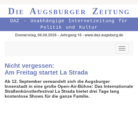
Die Augsburger Zeitung
DAZ - Unabhängige Internetzeitung für
Politik und Kultur
Donnerstag, 06.08.2026 - Jahrgang 18 - www.daz-augsburg.de
Toggle
navigati
Nicht vergessen:
Am Freitag startet La Strada
Ab 12. September verwandelt sich die Augsburger
Innenstadt in eine große Open-Air-Bühne: Das Inter­nationale
Straßen­künstler­festival La Strada bietet drei Tage lang
kostenlose Shows für die ganze Familie.