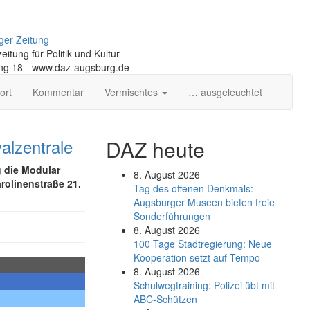
ger Zeitung
itung für Politik und Kultur
ng 18 - www.daz-augsburg.de
ort
Kommentar
Vermischtes
… ausgeleuchtet
valzentrale
DAZ heute
g die Modular
8. August 2026
rolinenstraße 21.
Tag des offenen Denkmals:
Augsburger Museen bieten freie
Sonderführungen
8. August 2026
100 Tage Stadtregierung: Neue
Kooperation setzt auf Tempo
8. August 2026
Schul­weg­trai­ning: Poli­zei übt mit
ABC-Schüt­zen