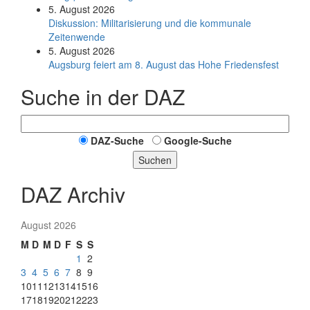
5. August 2026
Diskussion: Mi­li­ta­ri­sie­rung und die kommunale
Zeitenwende
5. August 2026
Augsburg feiert am 8. August das Hohe Friedensfest
Suche in der DAZ
DAZ-Suche
Google-Suche
Suchen
DAZ Archiv
August 2026
M
D
M
D
F
S
S
1
2
3
4
5
6
7
8
9
10
11
12
13
14
15
16
17
18
19
20
21
22
23