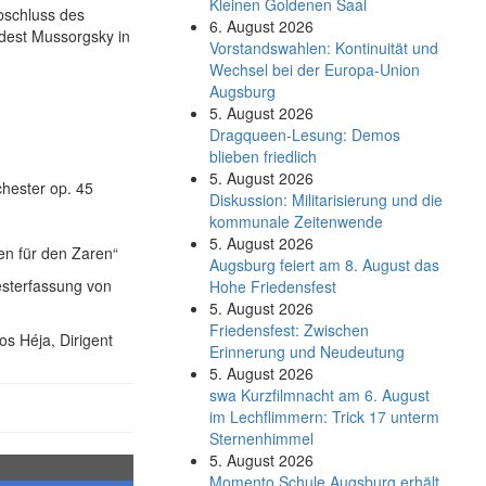
Kleinen Goldenen Saal
bschluss des
6. August 2026
odest Mussorgsky in
Vorstandswahlen: Kontinuität und
Wechsel bei der Europa-Union
Augsburg
5. August 2026
Dragqueen-Lesung: Demos
blieben friedlich
5. August 2026
hester op. 45
Diskussion: Mi­li­ta­ri­sie­rung und die
kommunale Zeitenwende
5. August 2026
en für den Zaren“
Augsburg feiert am 8. August das
esterfassung von
Hohe Friedensfest
5. August 2026
Friedensfest: Zwischen
s Héja, Dirigent
Erinnerung und Neudeutung
5. August 2026
swa Kurz­film­nacht am 6. August
im Lech­flim­mern: Trick 17 unterm
Sternen­himmel
5. August 2026
Momento Schule Augsburg erhält