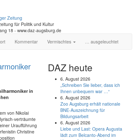
ger Zeitung
itung für Politik und Kultur
gang 18 - www.daz-augsburg.de
ort
Kommentar
Vermischtes
… ausgeleuchtet
armoniker
DAZ heute
6. August 2026
„Schreiben Sie lieber, dass ich
ilharmoniker in
Ihnen unbequem war …“
chen
6. August 2026
Zoo Augsburg erhält nationale
BNE-Auszeichnung für
em von Nikolai
Bildungsarbeit
lyrisch-verträumte
6. August 2026
seiner Uraufführung
Liebe und Last: Opera Augusta
fenistin Christine
lädt zum Belcanto-Abend im
osition