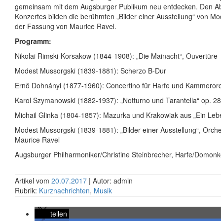
gemeinsam mit dem Augsburger Publikum neu entdecken. Den A
Konzertes bilden die berühmten „Bilder einer Ausstellung“ von M
der Fassung von Maurice Ravel.
Programm:
Nikolai Rimski-Korsakow (1844-1908): „Die Mainacht“, Ouvertüre
Modest Mussorgski (1839-1881): Scherzo B-Dur
Ernö Dohnányi (1877-1960): Concertino für Harfe und Kammerorc
Karol Szymanowski (1882-1937): „Notturno und Tarantella“ op. 28
Michail Glinka (1804-1857): Mazurka und Krakowiak aus „Ein Leb
Modest Mussorgski (1839-1881): „Bilder einer Ausstellung“, Orch
Maurice Ravel
Augsburger Philharmoniker/Christine Steinbrecher, Harfe/Domonko
Artikel vom
20.07.2017
| Autor: admin
Rubrik:
Kurznachrichten
,
Musik
teilen