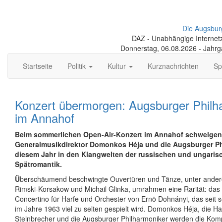
Die Augsbur
DAZ - Unabhängige Internetze
Donnerstag, 06.08.2026 - Jahr
Startseite
Politik
Kultur
Kurznachrichten
Sp
Konzert übermorgen: Augsburger Philh
im Annahof
Beim sommerlichen Open-Air-Konzert im Annahof schwelgen
Generalmusikdirektor Domonkos Héja und die Augsburger Ph
diesem Jahr in den Klangwelten der russischen und ungaris
Spätromantik.
Ü
berschäumend beschwingte Ouvertüren und Tänze, unter ander
Rimski-Korsakow und Michail Glinka, umrahmen eine Rarität: das 
Concertino für Harfe und Orchester von Ernö Dohnányi, das seit 
im Jahre 1963 viel zu selten gespielt wird. Domonkos Héja, die Har
Steinbrecher und die Augsburger Philharmoniker werden die Komp