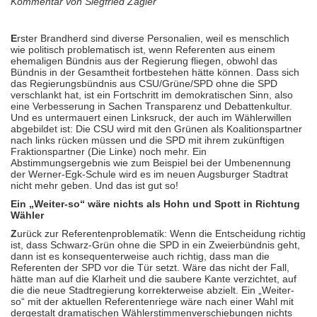
Kommentar von Siegfried Zagler
E
rster Brandherd sind diverse Personalien, weil es menschlich
wie politisch problematisch ist, wenn Referenten aus einem
ehemaligen Bündnis aus der Regierung fliegen, obwohl das
Bündnis in der Gesamtheit fortbestehen hätte können. Dass sich
das Regierungsbündnis aus CSU/Grüne/SPD ohne die SPD
verschlankt hat, ist ein Fortschritt im demokratischen Sinn, also
eine Verbesserung in Sachen Transparenz und Debattenkultur.
Und es untermauert einen Linksruck, der auch im Wählerwillen
abgebildet ist: Die CSU wird mit den Grünen als Koalitionspartner
nach links rücken müssen und die SPD mit ihrem zukünftigen
Fraktionspartner (Die Linke) noch mehr. Ein
Abstimmungsergebnis wie zum Beispiel bei der Umbenennung
der Werner-Egk-Schule wird es im neuen Augsburger Stadtrat
nicht mehr geben. Und das ist gut so!
Ein „Weiter-so“ wäre nichts als Hohn und Spott in Richtung
Wähler
Z
urück zur Referentenproblematik: Wenn die Entscheidung richtig
ist, dass Schwarz-Grün ohne die SPD in ein Zweierbündnis geht,
dann ist es konsequenterweise auch richtig, dass man die
Referenten der SPD vor die Tür setzt. Wäre das nicht der Fall,
hätte man auf die Klarheit und die saubere Kante verzichtet, auf
die die neue Stadtregierung korrekterweise abzielt. Ein „Weiter-
so“ mit der aktuellen Referentenriege wäre nach einer Wahl mit
dergestalt dramatischen Wählerstimmenverschiebungen nichts