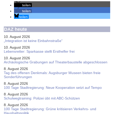
teilen
teilen
teilen
DAZ heute
10. August 2026
„Integration ist keine Einbahnstraße“
10. August 2026
Le­bens­ret­ter: Spar­kas­se stellt Erst­hel­fer frei
10. August 2026
Ar­chäo­lo­gi­sche Gra­bun­gen auf Thea­ter­bau­stel­le ab­ge­schlos­sen
8. August 2026
Tag des offenen Denkmals: Augsburger Museen bieten freie
Sonderführungen
8. August 2026
100 Tage Stadtregierung: Neue Kooperation setzt auf Tempo
8. August 2026
Schul­weg­trai­ning: Poli­zei übt mit ABC-Schüt­zen
8. August 2026
100 Tage Stadtregierung: Grüne kritisieren Verkehrs- und
Haushaltspolitik