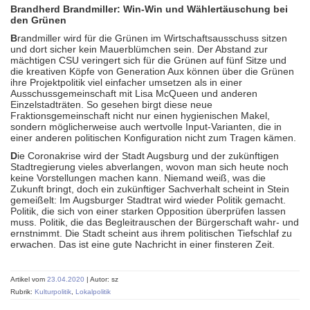
Brandherd Brandmiller: Win-Win und Wählertäuschung bei
den Grünen
B
randmiller wird für die Grünen im Wirtschaftsausschuss sitzen
und dort sicher kein Mauerblümchen sein. Der Abstand zur
mächtigen CSU veringert sich für die Grünen auf fünf Sitze und
die kreativen Köpfe von Generation Aux können über die Grünen
ihre Projektpolitik viel einfacher umsetzen als in einer
Ausschussgemeinschaft mit Lisa McQueen und anderen
Einzelstadträten. So gesehen birgt diese neue
Fraktionsgemeinschaft nicht nur einen hygienischen Makel,
sondern möglicherweise auch wertvolle Input-Varianten, die in
einer anderen politischen Konfiguration nicht zum Tragen kämen.
D
ie Coronakrise wird der Stadt Augsburg und der zukünftigen
Stadtregierung vieles abverlangen, wovon man sich heute noch
keine Vorstellungen machen kann. Niemand weiß, was die
Zukunft bringt, doch ein zukünftiger Sachverhalt scheint in Stein
gemeißelt: Im Augsburger Stadtrat wird wieder Politik gemacht.
Politik, die sich von einer starken Opposition überprüfen lassen
muss. Politik, die das Begleitrauschen der Bürgerschaft wahr- und
ernstnimmt. Die Stadt scheint aus ihrem politischen Tiefschlaf zu
erwachen. Das ist eine gute Nachricht in einer finsteren Zeit.
Artikel vom
23.04.2020
| Autor: sz
Rubrik:
Kulturpolitik
,
Lokalpolitik