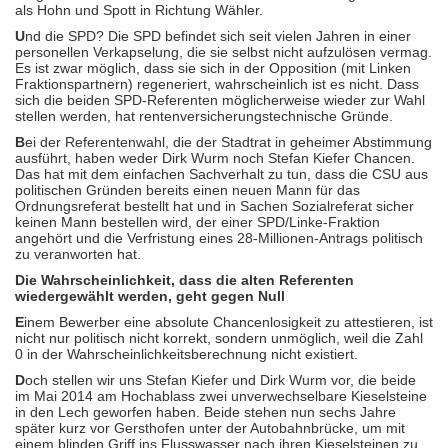
als Hohn und Spott in Richtung Wähler.
U
nd die SPD? Die SPD befindet sich seit vielen Jahren in einer
personellen Verkapselung, die sie selbst nicht aufzulösen vermag.
Es ist zwar möglich, dass sie sich in der Opposition (mit Linken
Fraktionspartnern) regeneriert, wahrscheinlich ist es nicht. Dass
sich die beiden SPD-Referenten möglicherweise wieder zur Wahl
stellen werden, hat rentenversicherungstechnische Gründe.
B
ei der Referentenwahl, die der Stadtrat in geheimer Abstimmung
ausführt, haben weder Dirk Wurm noch Stefan Kiefer Chancen.
Das hat mit dem einfachen Sachverhalt zu tun, dass die CSU aus
politischen Gründen bereits einen neuen Mann für das
Ordnungsreferat bestellt hat und in Sachen Sozialreferat sicher
keinen Mann bestellen wird, der einer SPD/Linke-Fraktion
angehört und die Verfristung eines 28-Millionen-Antrags politisch
zu veranworten hat.
Die Wahrscheinlichkeit, dass die alten Referenten
wiedergewählt werden, geht gegen Null
E
inem Bewerber eine absolute Chancenlosigkeit zu attestieren, ist
nicht nur politisch nicht korrekt, sondern unmöglich, weil die Zahl
0 in der Wahrscheinlichkeitsberechnung nicht existiert.
D
och stellen wir uns Stefan Kiefer und Dirk Wurm vor, die beide
im Mai 2014 am Hochablass zwei unverwechselbare Kieselsteine
in den Lech geworfen haben. Beide stehen nun sechs Jahre
später kurz vor Gersthofen unter der Autobahnbrücke, um mit
einem blinden Griff ins Flusswasser nach ihren Kieselsteinen zu