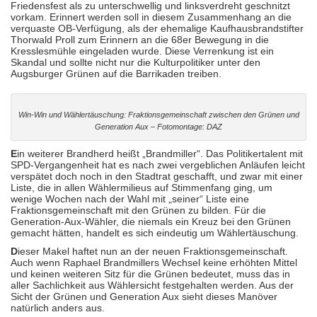
Friedensfest als zu unterschwellig und linksverdreht geschnitzt
vorkam. Erinnert werden soll in diesem Zusammenhang an die
verquaste OB-Verfügung, als der ehemalige Kaufhausbrandstifter
Thorwald Proll zum Erinnern an die 68er Bewegung in die
Kresslesmühle eingeladen wurde. Diese Verrenkung ist ein
Skandal und sollte nicht nur die Kulturpolitiker unter den
Augsburger Grünen auf die Barrikaden treiben.
Win-Win und Wählertäuschung: Fraktionsgemeinschaft zwischen den Grünen und
Generation Aux – Fotomontage: DAZ
E
in weiterer Brandherd heißt „Brandmiller“. Das Politikertalent mit
SPD-Vergangenheit hat es nach zwei vergeblichen Anläufen leicht
verspätet doch noch in den Stadtrat geschafft, und zwar mit einer
Liste, die in allen Wählermilieus auf Stimmenfang ging, um
wenige Wochen nach der Wahl mit „seiner“ Liste eine
Fraktionsgemeinschaft mit den Grünen zu bilden. Für die
Generation-Aux-Wähler, die niemals ein Kreuz bei den Grünen
gemacht hätten, handelt es sich eindeutig um Wählertäuschung.
D
ieser Makel haftet nun an der neuen Fraktionsgemeinschaft.
Auch wenn Raphael Brandmillers Wechsel keine erhöhten Mittel
und keinen weiteren Sitz für die Grünen bedeutet, muss das in
aller Sachlichkeit aus Wählersicht festgehalten werden. Aus der
Sicht der Grünen und Generation Aux sieht dieses Manöver
natürlich anders aus.