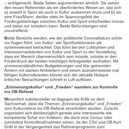
– wohlgemerkt. Beide Seiten argumentieren ähnlich. Sie sehen
den neuen Referenten als ein überfordertes Wesen an, das sich
a) sowohl in Sport als auch in Kultur auskennen muss und b) als
eine Frau/Mann, die/der stets im Spannungsfeld der
Fördergeldanträge zwischen Kultur und Sport entscheiden müsse
und dabei nur scheitern kann. Beide Befürchtungen sind
unzutreffend.
B
eide Bereiche werden, wie der polititische Coronadiskurs schön
vor Augen führt, von Kultur- wie Sportfunktionären als
systemrelevant betrachtet. Das führt bei den Lobbyisten und
Interessenverbänden von Kultur und Sport zu der Vorstellung,
dass ein Mensch übermenschlich sein müsste, müsste er den
Förderdruck der beiden mächtigen Antragsteller aushalten. Mit
unmissverständlichen Budgetierungen und klar getrennten
Ämtern mit starken Amtsleitern und einem ausnahmsweise mal
fähigen Kulturreferenten könnte sich der aktuelle Hotspot
kritischer Betrachtungen schnell in Luft auflösen.
„Erinnerungskultur“ und „Frieden“ wandern zur Kontrolle
ins OB-Referat
W
esentlich substanzieller ist dagegen die Kritik an dem
Sachverhalt, dass die Themen „Erinnerungskultur“ und „Frieden“
vom Kulturreferat ins OB-Referat verschoben wurden. Zurecht
organisiert sich diesbezüglich gerade eine interessante wie
kompetente Schar von Kritikern, die darin eine Zensur oder
zumindest Kontrollmaßnahmen sehen, da der CSU und OB Kurt
Gribl in der Vergangenheit das Rahmenprogramm zum