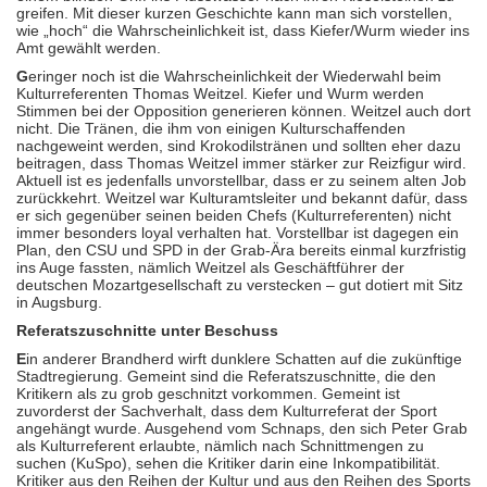
greifen. Mit dieser kurzen Geschichte kann man sich vorstellen,
wie „hoch“ die Wahrscheinlichkeit ist, dass Kiefer/Wurm wieder ins
Amt gewählt werden.
G
eringer noch ist die Wahrscheinlichkeit der Wiederwahl beim
Kulturreferenten Thomas Weitzel. Kiefer und Wurm werden
Stimmen bei der Opposition generieren können. Weitzel auch dort
nicht. Die Tränen, die ihm von einigen Kulturschaffenden
nachgeweint werden, sind Krokodilstränen und sollten eher dazu
beitragen, dass Thomas Weitzel immer stärker zur Reizfigur wird.
Aktuell ist es jedenfalls unvorstellbar, dass er zu seinem alten Job
zurückkehrt. Weitzel war Kulturamtsleiter und bekannt dafür, dass
er sich gegenüber seinen beiden Chefs (Kulturreferenten) nicht
immer besonders loyal verhalten hat. Vorstellbar ist dagegen ein
Plan, den CSU und SPD in der Grab-Ära bereits einmal kurzfristig
ins Auge fassten, nämlich Weitzel als Geschäftführer der
deutschen Mozartgesellschaft zu verstecken – gut dotiert mit Sitz
in Augsburg.
Referatszuschnitte unter Beschuss
E
in anderer Brandherd wirft dunklere Schatten auf die zukünftige
Stadtregierung. Gemeint sind die Referatszuschnitte, die den
Kritikern als zu grob geschnitzt vorkommen. Gemeint ist
zuvorderst der Sachverhalt, dass dem Kulturreferat der Sport
angehängt wurde. Ausgehend vom Schnaps, den sich Peter Grab
als Kulturreferent erlaubte, nämlich nach Schnittmengen zu
suchen (KuSpo), sehen die Kritiker darin eine Inkompatibilität.
Kritiker aus den Reihen der Kultur und aus den Reihen des Sports