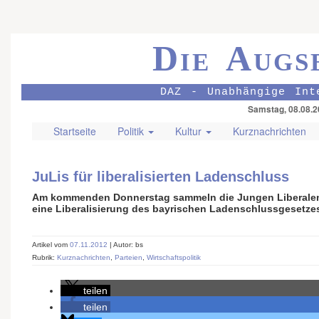
Die Augs
DAZ - Unabhängige Int
Samstag, 08.08.2
Startseite
Politik
Kultur
Kurznachrichten
JuLis für liberalisierten Ladenschluss
Am kommenden Donnerstag sammeln die Jungen Liberalen 
eine Liberalisierung des bayrischen Ladenschlussgesetze
Artikel vom
07.11.2012
| Autor: bs
Rubrik:
Kurznachrichten
,
Parteien
,
Wirtschaftspolitik
teilen
teilen