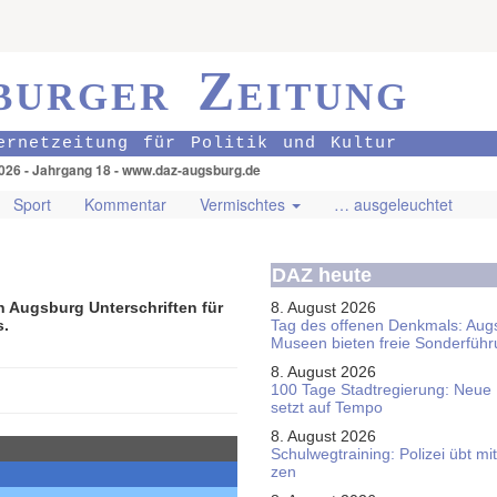
burger Zeitung
ernetzeitung für Politik und Kultur
026 - Jahrgang 18 - www.daz-augsburg.de
Sport
Kommentar
Vermischtes
… ausgeleuchtet
DAZ heute
Augsburg Unterschriften für
8. August 2026
s.
Tag des offenen Denkmals: Aug
Museen bieten freie Sonderfüh
8. August 2026
100 Tage Stadtregierung: Neue
setzt auf Tempo
8. August 2026
Schul­weg­trai­ning: Poli­zei übt 
zen