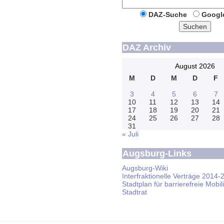
DAZ-Suche
Googl
Suchen
DAZ Archiv
August 2026
M
D
M
D
F
3
4
5
6
7
10
11
12
13
14
17
18
19
20
21
24
25
26
27
28
31
« Juli
Augsburg-Links
Augsburg-Wiki
Interfraktionelle Verträge 2014-
Stadtplan für barrierefreie Mobili
Stadtrat