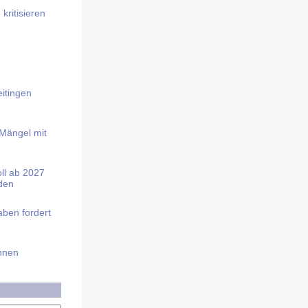
kritisieren
itingen
 Mängel mit
soll ab 2027
rden
aben fordert
Ihnen