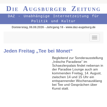
Die Augsburger Zeitung
DAZ - Unabhängige Internetzeitung für
Politik und Kultur
Donnerstag, 06.08.2026 - Jahrgang 18 - www.daz-augsburg.de
Toggle
navigati
Jeden Freitag „Tee bei Monet“
Begleitend zur Sonderausstellung
„Irdische Paradiese“ im
Schaezlerpalais findet nebenan in
der Paradise Lounge auch am
kommenden Freitag, 14. August,
zwischen 14 und 15 Uhr ein
entspannender Wochenausklang
bei Tee und Gesprächen über
Kunst statt.