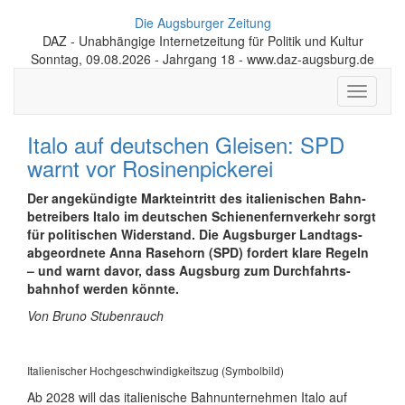
Die Augsburger Zeitung
DAZ - Unabhängige Internetzeitung für Politik und Kultur
Sonntag, 09.08.2026 - Jahrgang 18 - www.daz-augsburg.de
Toggle
navigati
Italo auf deutschen Gleisen: SPD
warnt vor Rosinenpickerei
Der angekündigte Markteintritt des italienischen Bahn­
betreibers Italo im deutschen Schienen­fern­verkehr sorgt
für politischen Widerstand. Die Augsburger Land­tags­
abgeordnete Anna Rasehorn (SPD) fordert klare Regeln
– und warnt davor, dass Augsburg zum Durch­fahrts­
bahnhof werden könnte.
Von Bruno Stubenrauch
Italienischer Hochgeschwindigkeitszug (Symbolbild)
Ab 2028 will das italienische Bahn­unternehmen Italo auf