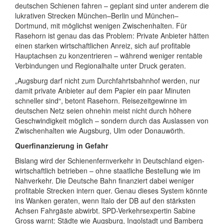
deutschen Schienen fahren – geplant sind unter anderem die
lukrativen Strecken München–Berlin und München–
Dortmund, mit möglichst wenigen Zwischen­halten. Für
Rasehorn ist genau das das Problem: Private Anbieter hätten
einen starken wirtschaftlichen Anreiz, sich auf profitable
Haupt­achsen zu konzentrieren – während weniger rentable
Verbindungen und Regional­halte unter Druck geraten.
„Augsburg darf nicht zum Durch­fahrts­bahnhof werden, nur
damit private Anbieter auf dem Papier ein paar Minuten
schneller sind“, betont Rasehorn. Reise­zeit­gewinne im
deutschen Netz seien ohnehin meist nicht durch höhere
Geschwindigkeit möglich – sondern durch das Auslassen von
Zwischen­halten wie Augsburg, Ulm oder Donau­wörth.
Querfinanzierung in Gefahr
Bislang wird der Schienen­fern­verkehr in Deutschland eigen­
wirtschaftlich betrieben – ohne staatliche Bestellung wie im
Nah­verkehr. Die Deutsche Bahn finanziert dabei weniger
profitable Strecken intern quer. Genau dieses System könnte
ins Wanken geraten, wenn Italo der DB auf den stärksten
Achsen Fahrgäste abwirbt. SPD-Verkehrs­expertin Sabine
Gross warnt: Städte wie Augsburg, Ingolstadt und Bamberg