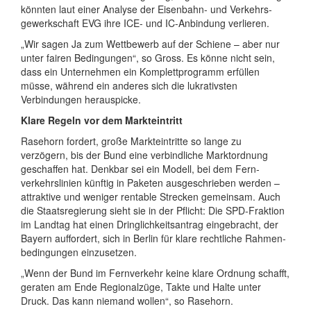
könnten laut einer Analyse der Eisenbahn- und Verkehrs­
gewerkschaft EVG ihre ICE- und IC-Anbindung verlieren.
„Wir sagen Ja zum Wettbewerb auf der Schiene – aber nur
unter fairen Bedingungen“, so Gross. Es könne nicht sein,
dass ein Unter­nehmen ein Komplett­programm erfüllen
müsse, während ein anderes sich die lukrativsten
Verbindungen herauspicke.
Klare Regeln vor dem Markt­eintritt
Rasehorn fordert, große Markt­eintritte so lange zu
verzögern, bis der Bund eine verbindliche Markt­ordnung
geschaffen hat. Denkbar sei ein Modell, bei dem Fern­
verkehrs­linien künftig in Paketen aus­geschrieben werden –
attraktive und weniger rentable Strecken gemeinsam. Auch
die Staats­regierung sieht sie in der Pflicht: Die SPD-Fraktion
im Landtag hat einen Dringlich­keits­antrag eingebracht, der
Bayern auffordert, sich in Berlin für klare rechtliche Rahmen­
bedingungen einzusetzen.
„Wenn der Bund im Fern­verkehr keine klare Ordnung schafft,
geraten am Ende Regional­züge, Takte und Halte unter
Druck. Das kann niemand wollen“, so Rasehorn.