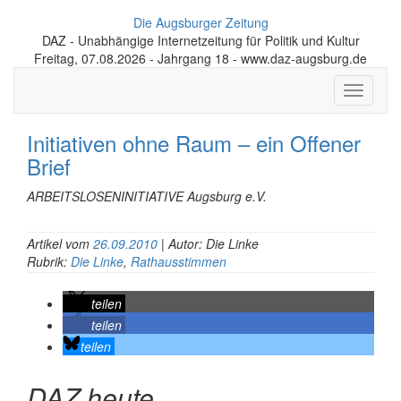
Die Augsburger Zeitung
DAZ - Unabhängige Internetzeitung für Politik und Kultur
Freitag, 07.08.2026 - Jahrgang 18 - www.daz-augsburg.de
Toggle
navigati
Initiativen ohne Raum – ein Offener
Brief
ARBEITSLOSENINITIATIVE Augsburg e.V.
Artikel vom
26.09.2010
| Autor: Die Linke
Rubrik:
Die Linke
,
Rathausstimmen
teilen
teilen
teilen
DAZ heute