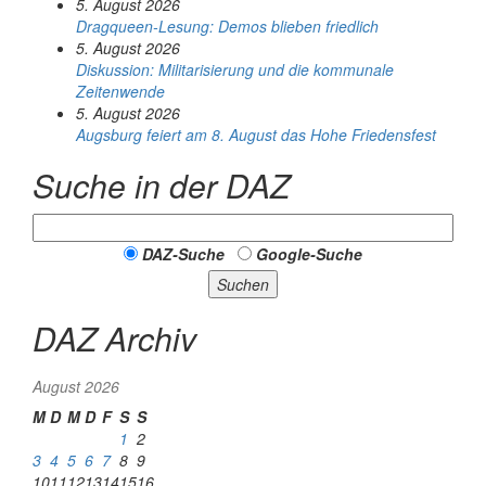
5. August 2026
Dragqueen-Lesung: Demos blieben friedlich
5. August 2026
Diskussion: Mi­li­ta­ri­sie­rung und die kommunale
Zeitenwende
5. August 2026
Augsburg feiert am 8. August das Hohe Friedensfest
Suche in der DAZ
DAZ-Suche
Google-Suche
Suchen
DAZ Archiv
August 2026
M
D
M
D
F
S
S
1
2
3
4
5
6
7
8
9
10
11
12
13
14
15
16