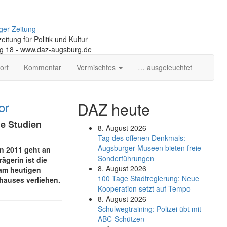
ger Zeitung
itung für Politik und Kultur
ng 18 - www.daz-augsburg.de
ort
Kommentar
Vermischtes
… ausgeleuchtet
or
DAZ heute
le Studien
8. August 2026
Tag des offenen Denkmals:
Augsburger Museen bieten freie
en 2011 geht an
Sonderführungen
ägerin ist die
8. August 2026
 am heutigen
100 Tage Stadtregierung: Neue
hauses verliehen.
Kooperation setzt auf Tempo
8. August 2026
Schul­weg­trai­ning: Poli­zei übt mit
ABC-Schüt­zen