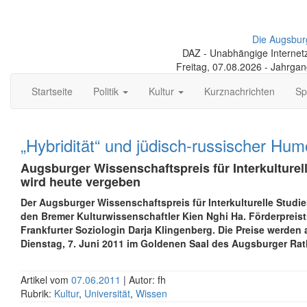
Die Augsbur
DAZ - Unabhängige Internetze
Freitag, 07.08.2026 - Jahrga
Startseite
Politik
Kultur
Kurznachrichten
Sp
„Hybridität“ und jüdisch-russischer Hum
Augsburger Wissenschaftspreis für Interkulturel
wird heute vergeben
Der Augsburger Wissenschaftspreis für Interkulturelle Studi
den Bremer Kulturwissenschaftler Kien Nghi Ha. Förderpreistr
Frankfurter Soziologin Darja Klingenberg. Die Preise werden
Dienstag, 7. Juni 2011 im Goldenen Saal des Augsburger Rat
Artikel vom
07.06.2011
| Autor: fh
Rubrik:
Kultur
,
Universität
,
Wissen