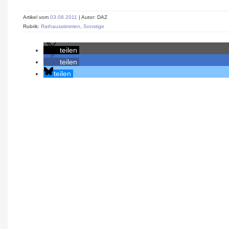
Artikel vom
03.08.2011
| Autor: DAZ
Rubrik:
Rathausstimmen
,
Sonstige
teilen
teilen
teilen