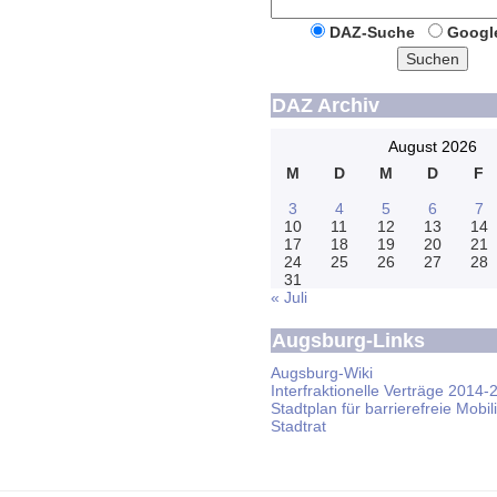
DAZ-Suche
Googl
Suchen
DAZ Archiv
August 2026
M
D
M
D
F
3
4
5
6
7
10
11
12
13
14
17
18
19
20
21
24
25
26
27
28
31
« Juli
Augsburg-Links
Augsburg-Wiki
Interfraktionelle Verträge 2014-
Stadtplan für barrierefreie Mobili
Stadtrat