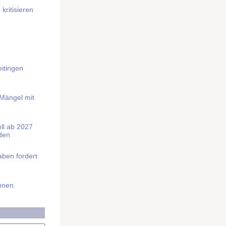
kritisieren
itingen
 Mängel mit
soll ab 2027
rden
aben fordert
Ihnen