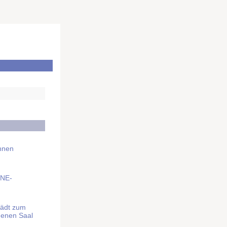
Ihnen
BNE-
lädt zum
denen Saal