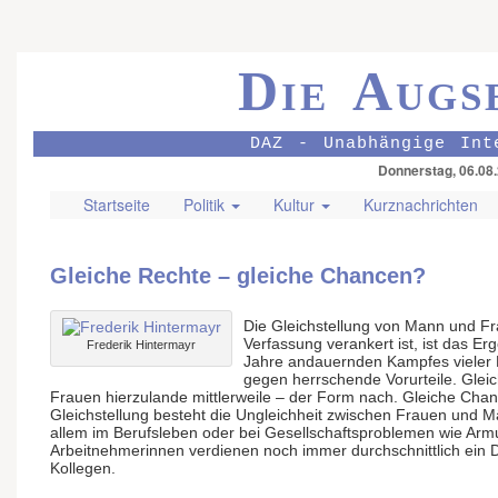
Die Augs
DAZ - Unabhängige Int
Donnerstag, 06.08
Startseite
Politik
Kultur
Kurznachrichten
Gleiche Rechte – gleiche Chancen?
Die Gleichstellung von Mann und Fra
Verfassung verankert ist, ist das Er
Frederik Hintermayr
Jahre andauernden Kampfes vieler
gegen herrschende Vorurteile. Gle
Frauen hierzulande mittlerweile – der Form nach. Gleiche Chanc
Gleichstellung besteht die Ungleichheit zwischen Frauen und Mä
allem im Berufsleben oder bei Gesellschaftsproblemen wie Armut
Arbeitnehmerinnen verdienen noch immer durchschnittlich ein Dr
Kollegen.