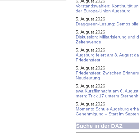
6. August 2026
Vorstandswahlen: Kontinuität u
der Europa-Union Augsburg
5. August 2026
Dragqueen-Lesung: Demos bliebe
5. August 2026
Diskussion: Mi­li­ta­ri­sie­rung u
Zeitenwende
5. August 2026
Augsburg feiert am 8. August d
Friedensfest
5. August 2026
Friedensfest: Zwischen Erinner
Neudeutung
5. August 2026
swa Kurz­film­nacht am 6. August 
mern: Trick 17 unterm Sternen­
5. August 2026
Momento Schule Augsburg erhäl
Genehmigung – Start im Septe
Suche in der DAZ