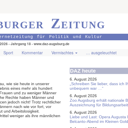
burger Zeitung
ernetzeitung für Politik und Kultur
.2026 - Jahrgang 18 - www.daz-augsburg.de
Sport
Kommentar
Vermischtes
… ausgeleuchtet
DAZ heute
6. August 2026
u, wie sie heute in unserer
„Schreiben Sie lieber, dass ich 
gebnis eines mehr als hundert
unbequem war …“
 Frauen und zu weniger Männer
6. August 2026
iche Rechte haben Männer und
Zoo Augsburg erhält nationale 
en jedoch nicht! Trotz rechtlicher
Auszeichnung für Bildungsarbeit
nnern nach wie vor fort, vor
 und Arbeitslosigkeit.
6. August 2026
ittel weniger als ihre männlichen
Liebe und Last: Opera Augusta 
Belcanto-Abend im Kleinen Gol