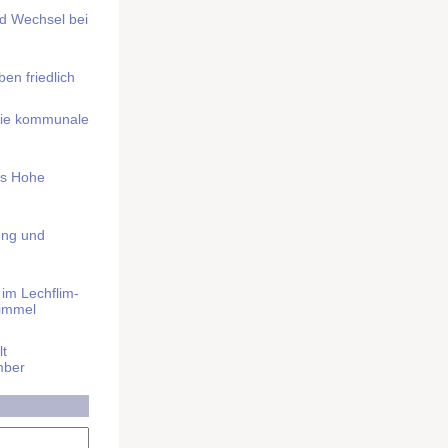
nd Wechsel bei
n friedlich
nd die kommunale
as Hohe
ung und
im Lech­flim­
himmel
t
mber