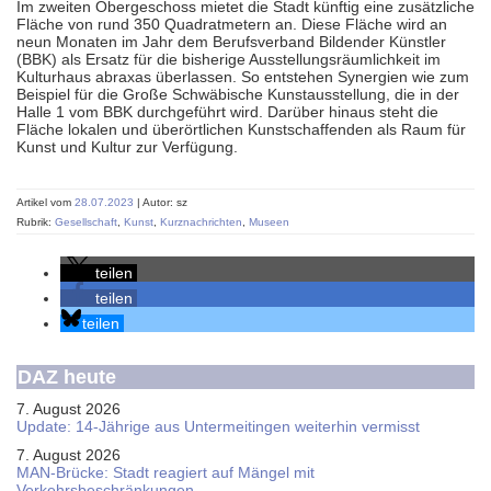
Im zweiten Obergeschoss mietet die Stadt künftig eine zusätzliche
Fläche von rund 350 Quadratmetern an. Diese Fläche wird an
neun Monaten im Jahr dem Berufsverband Bildender Künstler
(BBK) als Ersatz für die bisherige Ausstellungsräumlichkeit im
Kulturhaus abraxas überlassen. So entstehen Synergien wie zum
Beispiel für die Große Schwäbische Kunstausstellung, die in der
Halle 1 vom BBK durchgeführt wird. Darüber hinaus steht die
Fläche lokalen und überörtlichen Kunstschaffenden als Raum für
Kunst und Kultur zur Verfügung.
Artikel vom
28.07.2023
| Autor: sz
Rubrik:
Gesellschaft
,
Kunst
,
Kurznachrichten
,
Museen
teilen
teilen
teilen
DAZ heute
7. August 2026
Update: 14-Jährige aus Untermeitingen weiterhin vermisst
7. August 2026
MAN-Brücke: Stadt reagiert auf Mängel mit
Verkehrsbeschränkungen