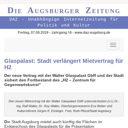
Die Augsburger Zeitung
DAZ - Unabhängige Internetzeitung für
Politik und Kultur
Freitag, 07.08.2026 - Jahrgang 18 - www.daz-augsburg.de
Toggle
navigati
Glaspalast: Stadt verlängert Mietvertrag für
H2
Der neue Vertrag mit der Walter Glaspalast GbR und der Stadt
sichert den Fortbestand des „H2 – Zentrum für
Gegenwartskunst“
Den neuen Mietvertrag mit der Walter Glaspalast GbR unterzeichneten (v.l.) Dr.-
Ing. Ralf Walter, Dr. Roy Walter, Oberbürgermeisterin Eva Weber und
Kulturreferent Jürgen K. Enninger. Foto: Ruth Plössl/Stadt Augsburg
D
ie Stadt Augsburg mietet auch künftig die Flächen im
Erdgeschoss des Glaspalasts für die Präsentation