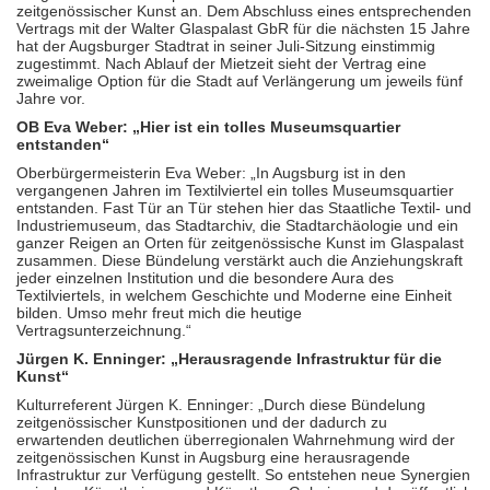
zeitgenössischer Kunst an. Dem Abschluss eines entsprechenden
Vertrags mit der Walter Glaspalast GbR für die nächsten 15 Jahre
hat der Augsburger Stadtrat in seiner Juli-Sitzung einstimmig
zugestimmt. Nach Ablauf der Mietzeit sieht der Vertrag eine
zweimalige Option für die Stadt auf Verlängerung um jeweils fünf
Jahre vor.
OB Eva Weber: „Hier ist ein tolles Museumsquartier
entstanden“
Oberbürgermeisterin Eva Weber: „In Augsburg ist in den
vergangenen Jahren im Textilviertel ein tolles Museumsquartier
entstanden. Fast Tür an Tür stehen hier das Staatliche Textil- und
Industriemuseum, das Stadtarchiv, die Stadtarchäologie und ein
ganzer Reigen an Orten für zeitgenössische Kunst im Glaspalast
zusammen. Diese Bündelung verstärkt auch die Anziehungskraft
jeder einzelnen Institution und die besondere Aura des
Textilviertels, in welchem Geschichte und Moderne eine Einheit
bilden. Umso mehr freut mich die heutige
Vertragsunterzeichnung.“
Jürgen K. Enninger: „Herausragende Infrastruktur für die
Kunst“
Kulturreferent Jürgen K. Enninger: „Durch diese Bündelung
zeitgenössischer Kunstpositionen und der dadurch zu
erwartenden deutlichen überregionalen Wahrnehmung wird der
zeitgenössischen Kunst in Augsburg eine herausragende
Infrastruktur zur Verfügung gestellt. So entstehen neue Synergien