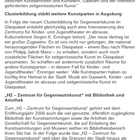
zwischen Künstlerinnen und Künstlern, Galerien und der öffentlich
geförderten zeitgenössischen Kunst.“
Clusterbildung stärkt weitere Kunstparten in Augsburg
In Folge der neuen Clusterbildung für Gegenwartskunst im
Glaspalast entsteht gleichzeitig auch eine Intensivierung des
Zentrums für Kinder- und Jugendtheater im abraxas.
Kulturreferent Jürgen K. Enninger betont: „Der neue Vertrag ist
ein großer Zugewinn: Es ist uns nicht nur gelungen, die national
herausragenden Flächen im Glaspalast – einem Bau nach Plänen
von Philipp Jakob Manz – zu erhalten, sondern auch noch
zusätzliche Flächen für zeitgenössische Kunst im Glaspalast
anzumieten. So schaffen wir andernorts zusätzlich Räume für
andere Kunstsparten – in diesem Fall für Kinder- und
Jugendtheater.“ Enninger weiter: “Alle Kunstsparten haben so
künftig ihre Heimat in der Stadt: Musik am Gaswerk, Kinder- und
Jugendtheater im abraxas und zeitgenössische Kunst im
Glaspalast.
„H2 – Zentrum für Gegenwartskunst“ mit Bibliothek und
Artothek
Zum „H2 – Zentrum für Gegenwartskunst“ gehört seit dem
Eröffnungsjahr 2006 auch die viel genutzte, öffentlich zugängliche
Bibliothek der Kunstsammlungen sowie die Artothek der
Gesellschaft für Gegenwartskunst, die auf Einladung der
Kunstsammlungen und Museen seither im Bibliotheksbereich
ihren Sitz hat. In der Folge wurde das „H2 – Zentrum für
Gegenwartskunst“ weit über die Grenzen der Stadt hinaus als