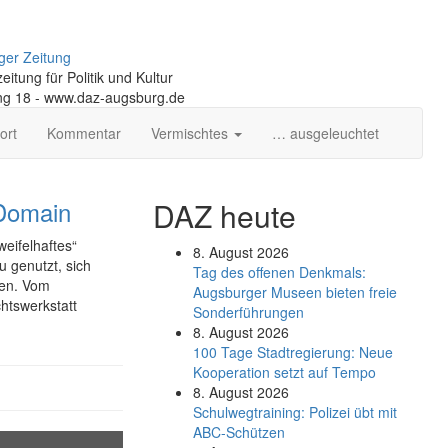
ger Zeitung
itung für Politik und Kultur
ng 18 - www.daz-augsburg.de
ort
Kommentar
Vermischtes
… ausgeleuchtet
 Domain
DAZ heute
weifelhaftes“
8. August 2026
 genutzt, sich
Tag des offenen Denkmals:
ten. Vom
Augsburger Museen bieten freie
htswerkstatt
Sonderführungen
8. August 2026
100 Tage Stadtregierung: Neue
Kooperation setzt auf Tempo
8. August 2026
Schul­weg­trai­ning: Poli­zei übt mit
ABC-Schüt­zen