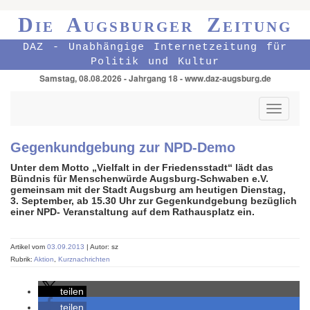
Die Augsburger Zeitung
DAZ - Unabhängige Internetzeitung für
Politik und Kultur
Samstag, 08.08.2026 - Jahrgang 18 - www.daz-augsburg.de
Toggle
navigati
Gegenkundgebung zur NPD-Demo
Unter dem Motto „Vielfalt in der Friedensstadt“ lädt das
Bündnis für Menschenwürde Augsburg-Schwaben e.V.
gemeinsam mit der Stadt Augsburg am heutigen Dienstag,
3. September, ab 15.30 Uhr zur Gegenkundgebung bezüglich
einer NPD- Veranstaltung auf dem Rathausplatz ein.
Artikel vom
03.09.2013
| Autor: sz
Rubrik:
Aktion
,
Kurznachrichten
teilen
teilen