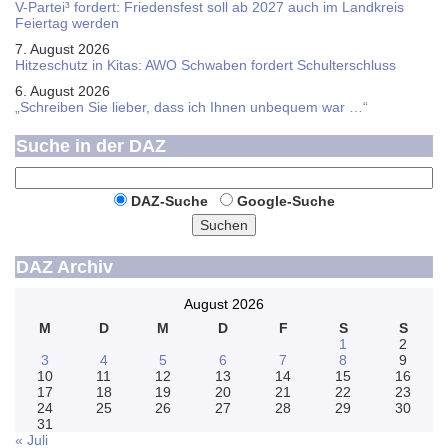
V-Partei­³ fordert: Friedens­fest soll ab 2027 auch im Land­kreis
Feier­tag werden
7. August 2026
Hitzeschutz in Kitas: AWO Schwaben fordert Schulterschluss
6. August 2026
„Schreiben Sie lieber, dass ich Ihnen unbequem war …“
Suche in der DAZ
DAZ-Suche
Google-Suche
Suchen
DAZ Archiv
August 2026
M
D
M
D
F
S
S
1
2
3
4
5
6
7
8
9
10
11
12
13
14
15
16
17
18
19
20
21
22
23
24
25
26
27
28
29
30
31
« Juli