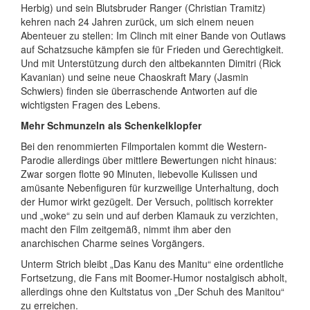
Herbig) und sein Blutsbruder Ranger (Christian Tramitz)
kehren nach 24 Jahren zurück, um sich einem neuen
Abenteuer zu stellen: Im Clinch mit einer Bande von Outlaws
auf Schatzsuche kämpfen sie für Frieden und Gerechtigkeit.
Und mit Unterstützung durch den altbekannten Dimitri (Rick
Kavanian) und seine neue Chaoskraft Mary (Jasmin
Schwiers) finden sie überraschende Antworten auf die
wichtigsten Fragen des Lebens.
Mehr Schmunzeln als Schenkelklopfer
Bei den renommierten Filmportalen kommt die Western-
Parodie allerdings über mittlere Bewertungen nicht hinaus:
Zwar sorgen flotte 90 Minuten, liebevolle Kulissen und
amüsante Nebenfiguren für kurzweilige Unterhaltung, doch
der Humor wirkt gezügelt. Der Versuch, politisch korrekter
und „woke“ zu sein und auf derben Klamauk zu verzichten,
macht den Film zeitgemäß, nimmt ihm aber den
anarchischen Charme seines Vorgängers.
Unterm Strich bleibt „Das Kanu des Manitu“ eine ordentliche
Fortsetzung, die Fans mit Boomer-Humor nostalgisch abholt,
allerdings ohne den Kultstatus von „Der Schuh des Manitou“
zu erreichen.